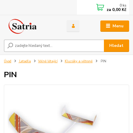
0
ks
za
0,00 Kč
Menu
Hledat
Úvod
Letadla
Volně létající
Kluzáky a větroně
PIN
PIN