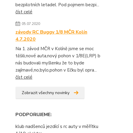
bezpilotních letadel. Pod pojmem bezpi...
číst celé
05.07.2020
závody RC Buggy 1/8 MČR Kolín
4.7.2020
Na 1. závod MČR v Kolíně jsme se moc
těšili,nové auta,nový pohon v 1/8E(LRP) b
nás budovali myšlenku že to byde
zajímavé,no,bylo,pohon v Ečku byl opra...
číst celé
Zobrazit všechny novinky
PODPORUJEME
:
klub nadšenců jezdící s rc auty v měřítku