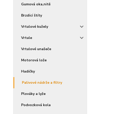
Gumová oka,nitě
Brzdící štíty
Vrtulové kužely
Vrtule
Vrtulové unašeče
Motorová lože
Hadičky
Palivové nádrže a filtry
Plováky a lyže
Podvozková kola