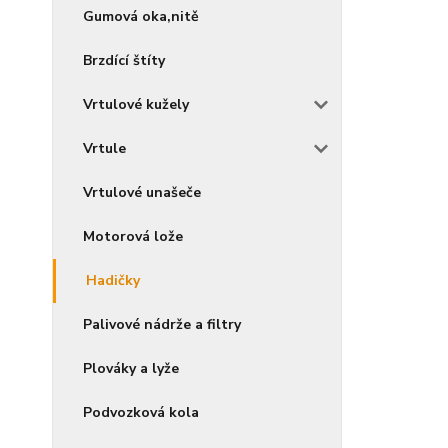
Gumová oka,nitě
Brzdící štíty
Vrtulové kužely
Vrtule
Vrtulové unašeče
Motorová lože
Hadičky
Palivové nádrže a filtry
Plováky a lyže
Podvozková kola