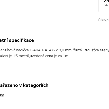
29
247
Číslo p
tní specifikace
nzínová hadička F-4040-A, 4,8 x 8,0 mm, žlutá , tloušťka stěn
balení je 15 metrů,uvedená cena je za 1m.
zařazeno v kategoriích
ky