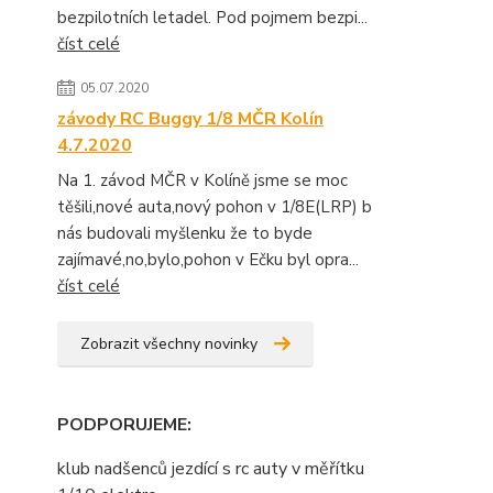
bezpilotních letadel. Pod pojmem bezpi...
číst celé
05.07.2020
závody RC Buggy 1/8 MČR Kolín
4.7.2020
Na 1. závod MČR v Kolíně jsme se moc
těšili,nové auta,nový pohon v 1/8E(LRP) b
nás budovali myšlenku že to byde
zajímavé,no,bylo,pohon v Ečku byl opra...
číst celé
Zobrazit všechny novinky
PODPORUJEME
:
klub nadšenců jezdící s rc auty v měřítku