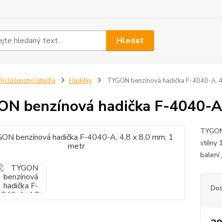
Hledat
říslušenství letadla
Hadičky
TYGON benzínová hadička F-4040-A, 4,
N benzínová hadička F-4040-A,
TYGON 
stěny 
balení
Dos