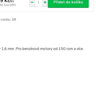
9 Kč
/
ks
Přidat do košíku
 Kč
bez DPH
roduktu:
10
y 1,6 mm. Pro benzínové motory od 150 ccm a více.