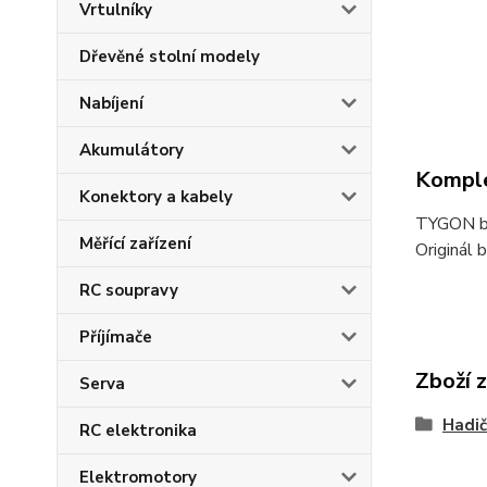
Vrtulníky
Dřevěné stolní modely
Nabíjení
Akumulátory
Komple
Konektory a kabely
TYGON be
Měřící zařízení
Originál 
RC soupravy
Příjímače
Zboží 
Serva
Hadič
RC elektronika
Elektromotory