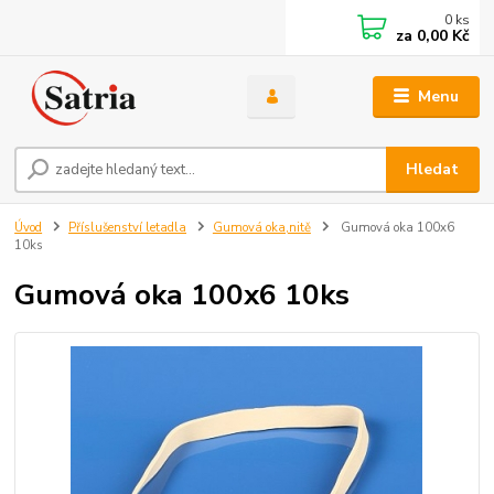
0
ks
za
0,00 Kč
Menu
Hledat
Úvod
Příslušenství letadla
Gumová oka,nitě
Gumová oka 100x6
10ks
Gumová oka 100x6 10ks