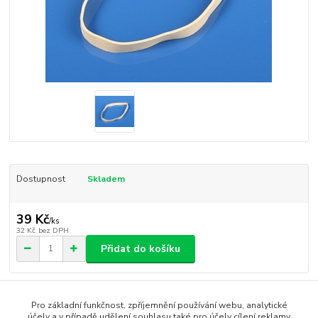
Dostupnost
Skladem
39 Kč
/
ks
32 Kč
bez DPH
Přidat do košíku
Číslo produktu:
2RA1112
Pro základní funkčnost, zpříjemnění používání webu, analytické
účely a v případě udělení souhlasu také pro účely cílení reklamy