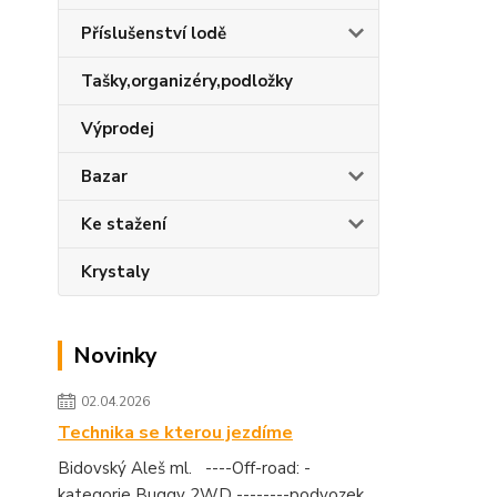
Příslušenství lodě
Tašky,organizéry,podložky
Výprodej
Bazar
Ke stažení
Krystaly
Novinky
02.04.2026
Technika se kterou jezdíme
Bidovský Aleš ml. ----Off-road: -
kategorie Buggy 2WD --------podvozek