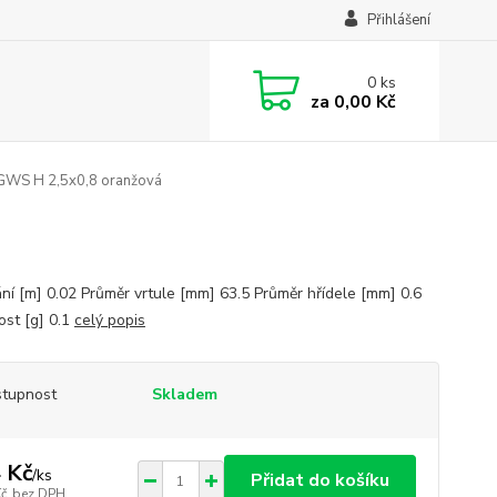
Přihlášení
0
ks
za
0,00 Kč
 GWS H 2,5x0,8 oranžová
ní [m] 0.02 Průměr vrtule [mm] 63.5 Průměr hřídele [mm] 0.6
st [g] 0.1
celý popis
tupnost
Skladem
 Kč
/
ks
Přidat do košíku
Kč
bez DPH