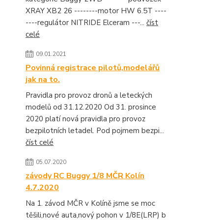
XRAY XB2 26 --------motor HW 6.5T ----
----regulátor NITRIDE Elceram ---...
číst
celé
09.01.2021
Povinná registrace pilotů,modelářů
jak na to.
Pravidla pro provoz dronů a leteckých
modelů od 31.12.2020 Od 31. prosince
2020 platí nová pravidla pro provoz
bezpilotních letadel. Pod pojmem bezpi...
číst celé
05.07.2020
závody RC Buggy 1/8 MČR Kolín
4.7.2020
Na 1. závod MČR v Kolíně jsme se moc
těšili,nové auta,nový pohon v 1/8E(LRP) b