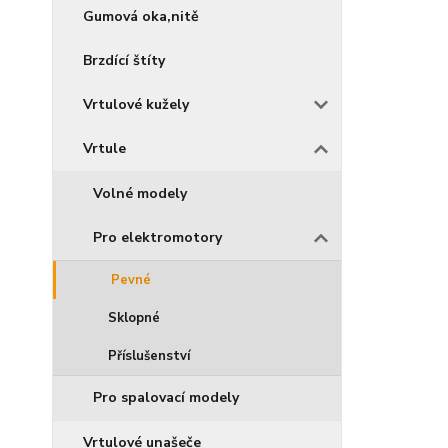
Gumová oka,nitě
Brzdící štíty
Vrtulové kužely
Vrtule
Volné modely
Pro elektromotory
Pevné
Sklopné
Příslušenství
Pro spalovací modely
Vrtulové unašeče