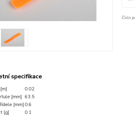
Číslo p
tní specifikace
 [m]
0.02
rtule [mm]
63.5
řídele [mm]
0.6
 [g]
0.1