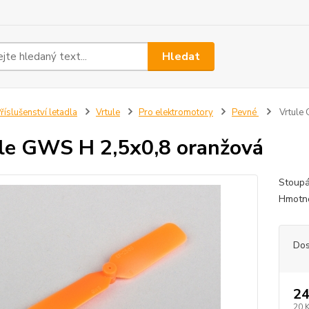
Hledat
říslušenství letadla
Vrtule
Pro elektromotory
Pevné
Vrtule
le GWS H 2,5x0,8 oranžová
Stoupá
Hmotno
Dos
24
20 