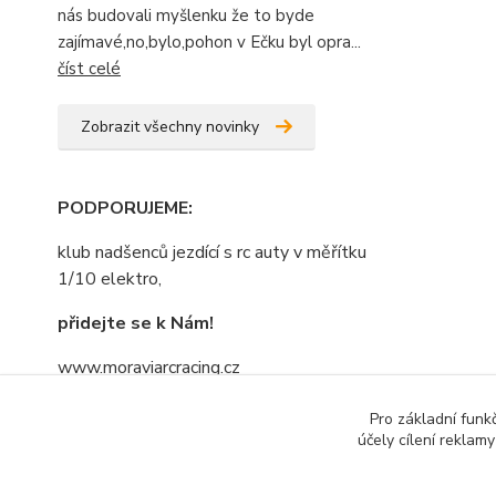
nás budovali myšlenku že to byde
zajímavé,no,bylo,pohon v Ečku byl opra...
číst celé
Zobrazit všechny novinky
PODPORUJEME
:
klub nadšenců jezdící s rc auty v měřítku
1/10 elektro,
přidejte se k Nám!
www.moraviarcracing.cz
jezdíme,trénujeme na závodech bo kdo
Pro základní funk
se bojí nesmí do lesa......nebojte se
účely cílení reklam
přidat....