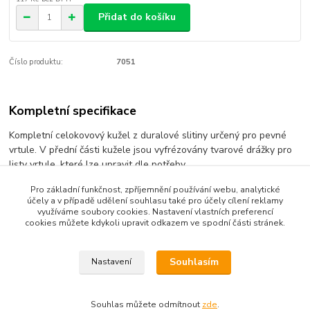
Přidat do košíku
Číslo produktu:
7051
Kompletní specifikace
Kompletní celokovový kužel z duralové slitiny určený pro pevné
vrtule. V přední části kužele jsou vyfrézovány tvarové drážky pro
listy vrtule, které lze upravit dle potřeby.
Pro základní funkčnost, zpříjemnění používání webu, analytické
účely a v případě udělení souhlasu také pro účely cílení reklamy
využíváme soubory cookies. Nastavení vlastních preferencí
Zboží zařazeno v kategoriích
cookies můžete kdykoli upravit odkazem ve spodní části stránek.
Pro pevné vrtule
Souhlasím
Nastavení
Souhlas můžete odmítnout
zde
.