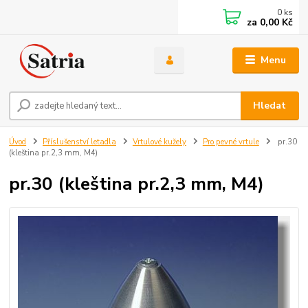
0
ks
za
0,00 Kč
Menu
Hledat
Úvod
Příslušenství letadla
Vrtulové kužely
Pro pevné vrtule
pr.30
(kleština pr.2,3 mm, M4)
pr.30 (kleština pr.2,3 mm, M4)