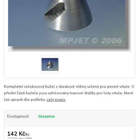
Kompletní celokovový kužel z duralové slitiny určený pro pevné vrtule. V
přední části kužele jsou vyfrézovány tvarové drážky pro listy vrtule, které
lze upravit dle potřeby.
celý popis
Dostupnost
Skladem
142 Kč
/
ks
117 Kč
bez DPH