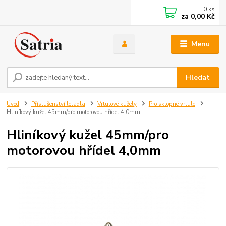
0
ks
za
0,00 Kč
Menu
Hledat
Úvod
Příslušenství letadla
Vrtulové kužely
Pro sklopné vrtule
Hliníkový kužel 45mm/pro motorovou hřídel 4,0mm
Hliníkový kužel 45mm/pro
motorovou hřídel 4,0mm