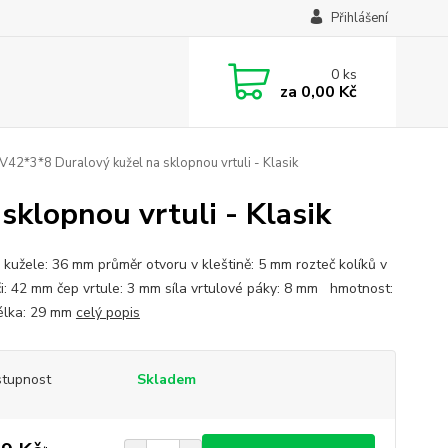
Přihlášení
0
ks
za
0,00 Kč
42*3*8 Duralový kužel na sklopnou vrtuli - Klasik
klopnou vrtuli - Klasik
 kužele: 36 mm průměr otvoru v kleštině: 5 mm rozteč kolíků v
i: 42 mm čep vrtule: 3 mm síla vrtulové páky: 8 mm hmotnost:
élka: 29 mm
celý popis
tupnost
Skladem