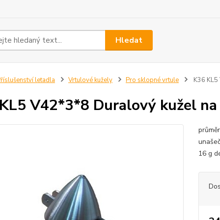
Hledat
říslušenství letadla
Vrtulové kužely
Pro sklopné vrtule
K36 KL5 V
KL5 V42*3*8 Duralový kužel na s
průměr
unašeč
16 g d
Dos