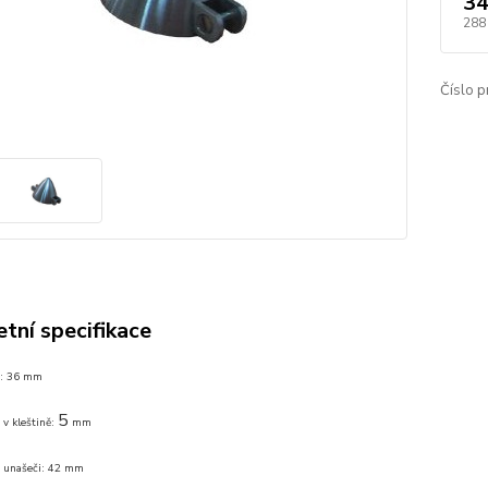
34
288
Číslo p
tní specifikace
e: 36 mm
5
 v kleštině:
mm
 v unašeči: 42 mm