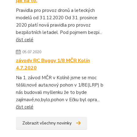
jak na to.
Pravidla pro provoz dronů a leteckých
modelů od 31.12.2020 Od 31. prosince
2020 platí nová pravidla pro provoz
bezpilotních letadel. Pod pojmem bezpi...
číst celé
05.07.2020
závody RC Buggy 1/8 MČR Kolín
4.7.2020
Na 1. závod MČR v Kolíně jsme se moc
těšili,nové auta,nový pohon v 1/8E(LRP) b
nás budovali myšlenku že to byde
zajímavé,no,bylo,pohon v Ečku byl opra...
číst celé
Zobrazit všechny novinky