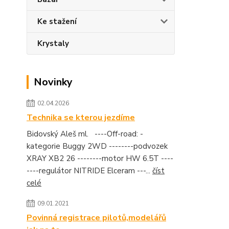
Ke stažení
Krystaly
Novinky
02.04.2026
Technika se kterou jezdíme
Bidovský Aleš ml. ----Off-road: -
kategorie Buggy 2WD --------podvozek
XRAY XB2 26 --------motor HW 6.5T ----
----regulátor NITRIDE Elceram ---...
číst
celé
09.01.2021
Povinná registrace pilotů,modelářů