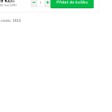
9 Kč
/
ks
Přidat do košíku
 Kč
bez DPH
roduktu:
1513