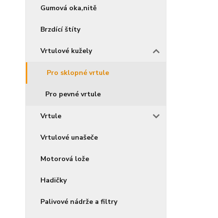
Gumová oka,nitě
Brzdící štíty
Vrtulové kužely
Pro sklopné vrtule
Pro pevné vrtule
Vrtule
Vrtulové unašeče
Motorová lože
Hadičky
Palivové nádrže a filtry