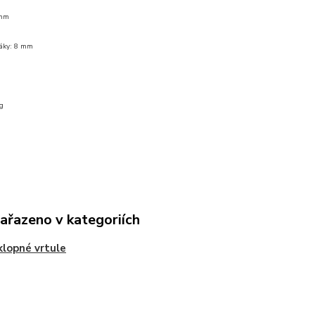
 mm
páky: 8 mm
g
zařazeno v kategoriích
klopné vrtule