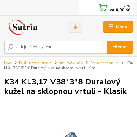
0
ks
za
0,00 Kč
Menu
Hledat
Úvod
Příslušenství letadla
Vrtulové kužely
Pro sklopné vrtule
K34
KL3,17 V38*3*8 Duralový kužel na sklopnou vrtuli - Klasik
K34 KL3,17 V38*3*8 Duralový
kužel na sklopnou vrtuli - Klasik