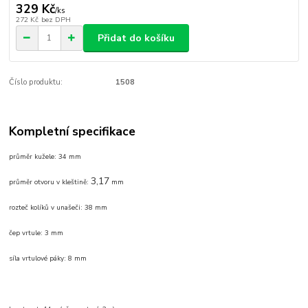
329 Kč
/
ks
272 Kč
bez DPH
Přidat do košíku
Číslo produktu:
1508
Kompletní specifikace
průměr kužele: 34 mm
3,17
průměr otvoru v kleštině:
mm
rozteč kolíků v unašeči: 38 mm
čep vrtule: 3 mm
síla vrtulové páky: 8 mm