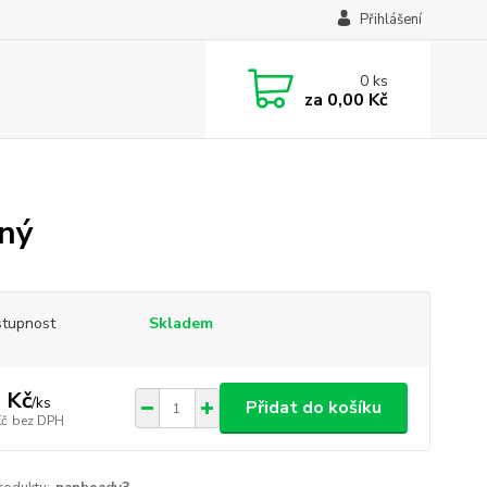
Přihlášení
0
ks
za
0,00 Kč
rný
tupnost
Skladem
 Kč
/
ks
Přidat do košíku
Kč
bez DPH