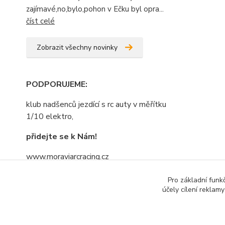
zajímavé,no,bylo,pohon v Ečku byl opra...
číst celé
Zobrazit všechny novinky
PODPORUJEME
:
klub nadšenců jezdící s rc auty v měřítku
1/10 elektro,
přidejte se k Nám!
www.moraviarcracing.cz
jezdíme,trénujeme na závodech bo kdo
Pro základní funk
se bojí nesmí do lesa......nebojte se
účely cílení reklam
přidat....