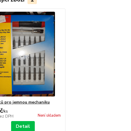
tů pro jemnou mechaniku
č
/
ks
Není skladem
ez DPH
Detail