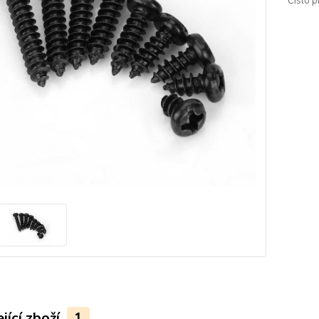
Číslo p
jící zboží
1