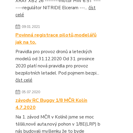
XRAY XB2 26 --------motor HW 6.5T ----
----regulátor NITRIDE Elceram ---...
číst
celé
09.01.2021
Povinná registrace pilotů,modelářů
jak na to.
Pravidla pro provoz dronů a leteckých
modelů od 31.12.2020 Od 31. prosince
2020 platí nová pravidla pro provoz
bezpilotních letadel. Pod pojmem bezpi...
číst celé
05.07.2020
závody RC Buggy 1/8 MČR Kolín
4.7.2020
Na 1. závod MČR v Kolíně jsme se moc
těšili,nové auta,nový pohon v 1/8E(LRP) b
nás budovali myšlenku že to byde