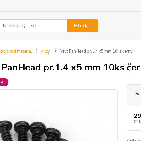
Hledat
pojovací materiál
vruty
Vrut PanHead pr.1.4 x5 mm 10ks černý
 PanHead pr.1.4 x5 mm 10ks če
ukt
Dos
29
24 