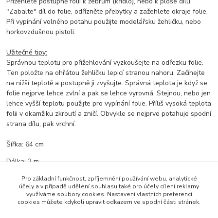
Přižehlete postupně folii k žebrům (křídlo), nebo k ploše dílu.
"Zabalte" díl do folie, odřízněte přebytky a zažehlete okraje folie.
Při vypínání volného potahu použijte modelářsku žehličku, nebo
horkovzdušnou pistoli.
Užitečné tipy:
Správnou teplotu pro přižehlování vyzkoušejte na odřezku folie.
Ten položte na ohřátou žehličku lepicí stranou nahoru. Začínejte
na nižší teplotě a postupně ji zvyšujte. Správná teplota je když se
folie nejprve lehce zvlní a pak se lehce vyrovná. Stejnou, nebo jen
lehce vyšší teplotu použijte pro vypínání folie. Příliš vysoká teplota
folii v okamžiku zkroutí a zničí. Obvykle se nejprve potahuje spodní
strana dílu, pak vrchní.
Šířka: 64 cm
Délka: 2 m
Pro základní funkčnost, zpříjemnění používání webu, analytické
účely a v případě udělení souhlasu také pro účely cílení reklamy
využíváme soubory cookies. Nastavení vlastních preferencí
Zboží zařazeno v kategoriích
cookies můžete kdykoli upravit odkazem ve spodní části stránek.
Potahové materiály