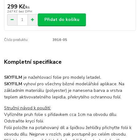
299 Kč
/
ks
247 Kč
bez DPH
Přidat do košíku
Číslo produktu:
3916-05
Kompletní specifikace
SKYFILM
je nažehlovací folie pro modely letadel.
SKYFILM
vyhoví pro všechny bězné modelářské aplikace. Na
základním materiálu (polyester) je nanesena barva a vrstva
teplem aktivovatelného lepidla, překrytého ochrannou folií.
Stručný návod k použití:
Vyřízněte pruh folie s přídavkem cca 1cm na obvodu dílu.
Odstraňte krycí folii.
Folii položte na potahovaný díl a špičkou žehličky přichyťte folii k
obvodu dílu. Nejprve v rozích, pak postupně po celém obvodu.