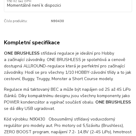
950 Kč
bez DPH
Momentálně není k dispozici
Číslo produktu:
N90430
Kompletní specifikace
ONE BRUSHLESS
střídavá regulace je ideální pro Hobby
a začínající závodníky. ONE BRUSHLESS je spolehlivá a cenově
dostupná ALLROUND-regulace která je perfektní pro začínající
závodníky. Hodí se pro všechny 1/10 HOBBY-závodní třídy a to jak
cestovní, Buggy, Truggy, Monster a Short Course modely.
Regulace má taktovaný BEC a může být napájen od 2S až 4S LiPo
článků. Díky kompaktnímu designu jsou všechny komponenty jako
POWER kondenzátor a vypínač součástí obalu.
ONE BRUSHLESS
se dá díky USB ugradovat.
Kód výrobku: N90430 Obousměrný střídavý voduvzdorný
regulátor pro modely aut. Pro motory od 5,5závitu (Brushless),
ZERO BOOST program, napájení 7.2- 14,8V (2-4S LiPo), hmotnost