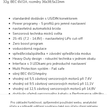
32g, BEC 6V/2A, rozměry 36x38,5x22mm
standardně dodáván s US/DIN konektorem
Power programy - 5 profilů pro jemné nastavení
nastavitelná automatická brzda
Senzorová technika mistrů světa
2S-4S (7,2 - 14,8V) - nastavitelný LiPo cut-off
Zero boost program
voduvzdorná regulace
vpřed/brzda/zpátečka + závodní vpřed/brzda modus
Heavy-Duty design - robustní technika v jednom obalu
Interface s 3 LEDkami pro jednoduché nastavení
Multi Protection systém - Fail safe
silný BEC 6V/2Ampéry
vhodný od 5,5 závitový senzorových motorů při 7,4V
vhodný od 9,5 závitový senzorových motorů při 11,1V
vhodný od 12,5 závitový senzorových motorů při 14,8V
dodáván včetně senzorového kabelu a Performance větráku
Pro základní funkčnost, zpříjemnění používání webu, analytické
účely a v případě udělení souhlasu také pro účely cílení reklamy