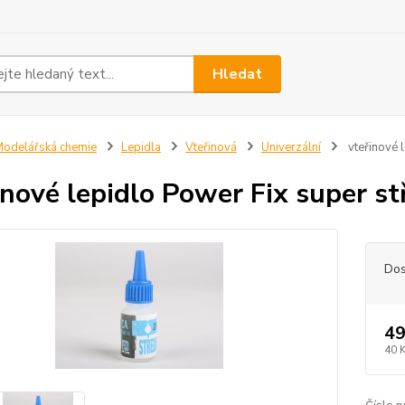
Hledat
odelářská chemie
Lepidla
Vteřinová
Univerzální
vteřinové l
inové lepidlo Power Fix super st
Dos
49
40 