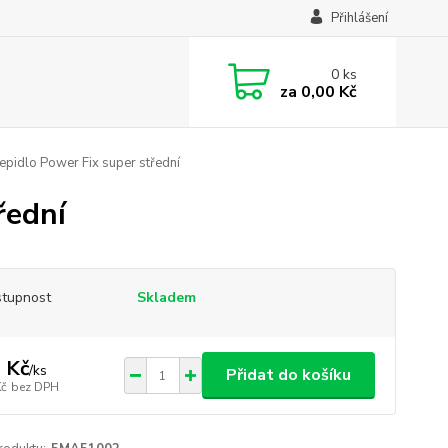
Přihlášení
0
ks
za
0,00 Kč
epidlo Power Fix super střední
řední
tupnost
Skladem
 Kč
/
ks
Přidat do košíku
Kč
bez DPH