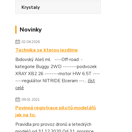
Krystaly
Novinky
02.04.2026
Technika se kterou jezdíme
Bidovský Aleš ml. ----Off-road: -
kategorie Buggy 2WD --------podvozek
XRAY XB2 26 --------motor HW 6.5T ----
----regulátor NITRIDE Elceram ---...
číst
celé
09.01.2021
Povinná registrace pilotů,modelářů
jak na to.
Pravidla pro provoz dronů a leteckých
modelů od 31.12.2020 Od 31. prosince