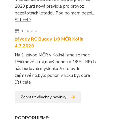
2020 platí nová pravidla pro provoz
bezpilotních letadel. Pod pojmem bezpi...
číst celé
05.07.2020
závody RC Buggy 1/8 MČR Kolín
4.7.2020
Na 1. závod MČR v Kolíně jsme se moc
těšili,nové auta,nový pohon v 1/8E(LRP) b
nás budovali myšlenku že to byde
zajímavé,no,bylo,pohon v Ečku byl opra...
číst celé
Zobrazit všechny novinky
PODPORUJEME
: