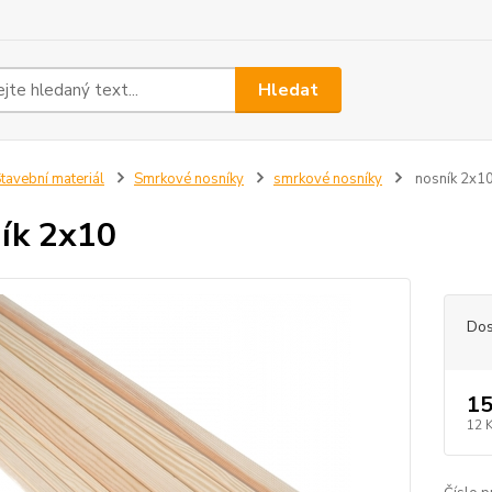
Hledat
tavební materiál
Smrkové nosníky
smrkové nosníky
nosník 2x1
ík 2x10
Dos
15
12 