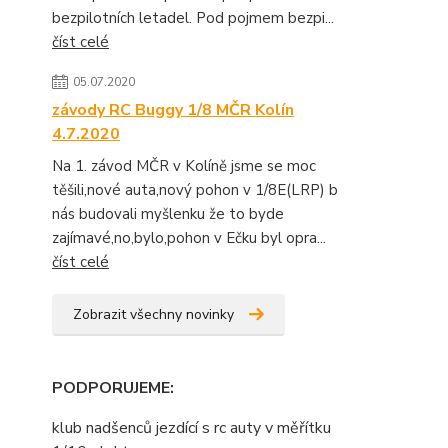
bezpilotních letadel. Pod pojmem bezpi...
číst celé
05.07.2020
závody RC Buggy 1/8 MČR Kolín
4.7.2020
Na 1. závod MČR v Kolíně jsme se moc
těšili,nové auta,nový pohon v 1/8E(LRP) b
nás budovali myšlenku že to byde
zajímavé,no,bylo,pohon v Ečku byl opra...
číst celé
Zobrazit všechny novinky
PODPORUJEME
:
klub nadšenců jezdící s rc auty v měřítku