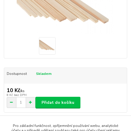
Dostupnost
Skladem
10 Kč
/
ks
8 Kč
bez DPH
Přidat do košíku
Číslo produktu:
5MA1102
Pro základní funkčnost, zpříjemnění používání webu, analytické
účely a v případě udělení souhlasu také pro účely cílení reklamy