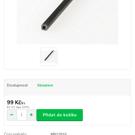
Dostupnost
Skladem
99 Kč
/
ks
82 Kč
bez DPH
Přidat do košíku
Číslo produktu:
6BI22010