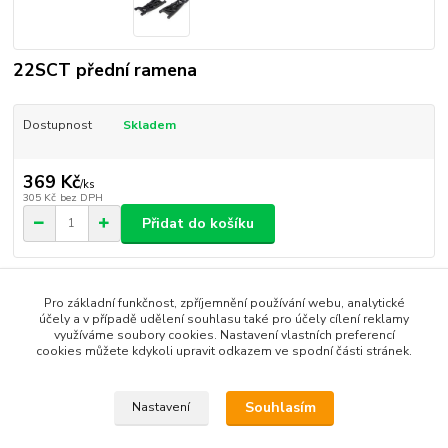
22SCT přední ramena
Dostupnost
Skladem
369 Kč
/
ks
305 Kč
bez DPH
Přidat do košíku
Číslo produktu:
TLR1106
Pro základní funkčnost, zpříjemnění používání webu, analytické
účely a v případě udělení souhlasu také pro účely cílení reklamy
využíváme soubory cookies. Nastavení vlastních preferencí
Zboží zařazeno v kategoriích
cookies můžete kdykoli upravit odkazem ve spodní části stránek.
Losi TLR 22 SCT
Souhlasím
Nastavení