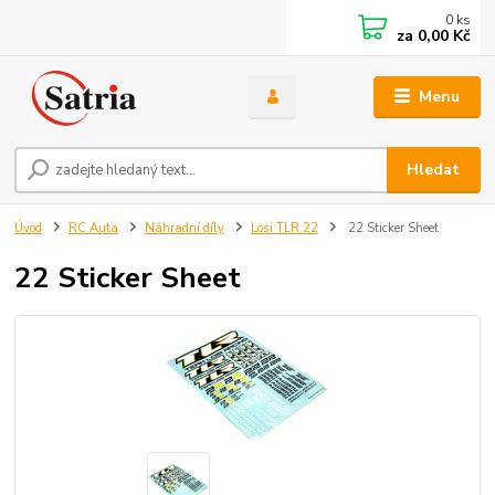
0
ks
za
0,00 Kč
Menu
Hledat
Úvod
RC Auta
Náhradní díly
Losi TLR 22
22 Sticker Sheet
22 Sticker Sheet