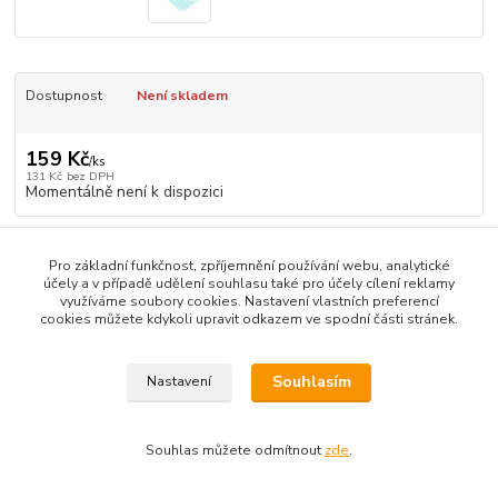
Dostupnost
Není skladem
159 Kč
/
ks
131 Kč
bez DPH
Momentálně není k dispozici
Číslo produktu:
TLR8308
Pro základní funkčnost, zpříjemnění používání webu, analytické
účely a v případě udělení souhlasu také pro účely cílení reklamy
využíváme soubory cookies. Nastavení vlastních preferencí
Zboží zařazeno v kategoriích
cookies můžete kdykoli upravit odkazem ve spodní části stránek.
Losi TLR 22
Souhlasím
Nastavení
Souhlas můžete odmítnout
zde
.
Vytvořeno na
Eshop-rychle.cz