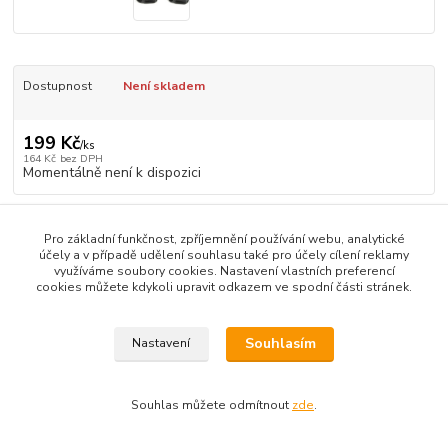
Dostupnost
Není skladem
199 Kč
/
ks
164 Kč
bez DPH
Momentálně není k dispozici
Číslo produktu:
TLR1062
Pro základní funkčnost, zpříjemnění používání webu, analytické
účely a v případě udělení souhlasu také pro účely cílení reklamy
využíváme soubory cookies. Nastavení vlastních preferencí
Zboží zařazeno v kategoriích
cookies můžete kdykoli upravit odkazem ve spodní části stránek.
Losi TLR 22
Souhlasím
Nastavení
Souhlas můžete odmítnout
zde
.
Vytvořeno na
Eshop-rychle.cz