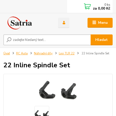
0
ks
za
0,00 Kč
Menu
Hledat
Úvod
RC Auta
Náhradní díly
Losi TLR 22
22 Inline Spindle Set
22 Inline Spindle Set