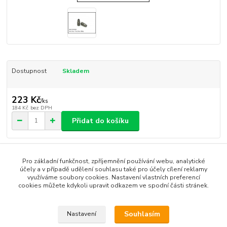
Dostupnost
Skladem
223 Kč
/
ks
184 Kč
bez DPH
Přidat do košíku
Číslo produktu:
SK067
Pro základní funkčnost, zpříjemnění používání webu, analytické
účely a v případě udělení souhlasu také pro účely cílení reklamy
využíváme soubory cookies. Nastavení vlastních preferencí
Zboží zařazeno v kategoriích
cookies můžete kdykoli upravit odkazem ve spodní části stránek.
Caster SK-10
Souhlasím
Nastavení