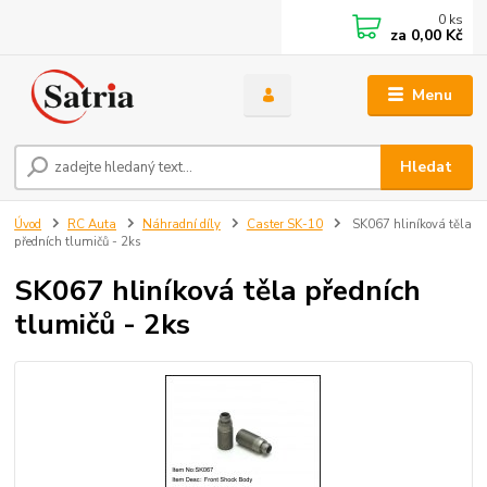
0
ks
za
0,00 Kč
Menu
Hledat
Úvod
RC Auta
Náhradní díly
Caster SK-10
SK067 hliníková těla
předních tlumičů - 2ks
SK067 hliníková těla předních
tlumičů - 2ks