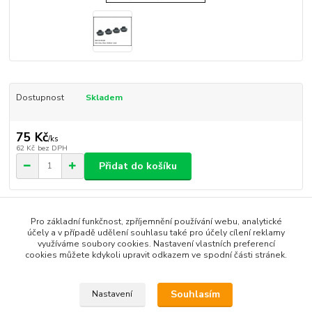
Dostupnost
Skladem
75 Kč
/
ks
62 Kč
bez DPH
Přidat do košíku
Číslo produktu:
SK083
Pro základní funkčnost, zpříjemnění používání webu, analytické
účely a v případě udělení souhlasu také pro účely cílení reklamy
využíváme soubory cookies. Nastavení vlastních preferencí
Zboží zařazeno v kategoriích
cookies můžete kdykoli upravit odkazem ve spodní části stránek.
Caster SK-10
Souhlasím
Nastavení