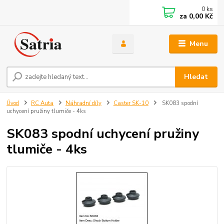
0
ks
za
0,00 Kč
Menu
Hledat
Úvod
RC Auta
Náhradní díly
Caster SK-10
SK083 spodní
uchycení pružiny tlumiče - 4ks
SK083 spodní uchycení pružiny
tlumiče - 4ks