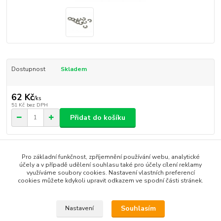
Dostupnost
Skladem
62 Kč
/
ks
51 Kč
bez DPH
Přidat do košíku
Číslo produktu:
CLE2.5
Pro základní funkčnost, zpříjemnění používání webu, analytické
účely a v případě udělení souhlasu také pro účely cílení reklamy
využíváme soubory cookies. Nastavení vlastních preferencí
Zboží zařazeno v kategoriích
cookies můžete kdykoli upravit odkazem ve spodní části stránek.
Caster SK-10
Souhlasím
Nastavení