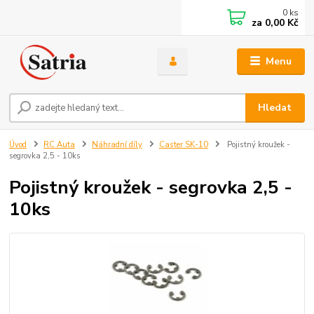
0
ks
za
0,00 Kč
Menu
Hledat
Úvod
RC Auta
Náhradní díly
Caster SK-10
Pojistný kroužek -
segrovka 2,5 - 10ks
Pojistný kroužek - segrovka 2,5 -
10ks