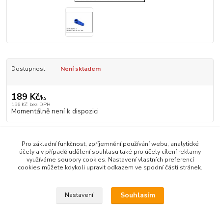
Dostupnost
Není skladem
189 Kč
/
ks
156 Kč
bez DPH
Momentálně není k dispozici
Číslo produktu:
SKOP031-Hitec
Pro základní funkčnost, zpříjemnění používání webu, analytické
účely a v případě udělení souhlasu také pro účely cílení reklamy
využíváme soubory cookies. Nastavení vlastních preferencí
Zboží zařazeno v kategoriích
cookies můžete kdykoli upravit odkazem ve spodní části stránek.
Caster SK-10
Souhlasím
Nastavení