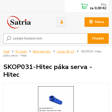
0
ks
za
0,00 Kč
Menu
Hledat
Úvod
RC Auta
Náhradní díly
Caster SK-10
SKOP031-Hitec
páka serva - Hitec
SKOP031-Hitec páka serva -
Hitec