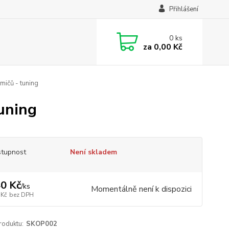
Přihlášení
0
ks
za
0,00 Kč
mičů - tuning
uning
tupnost
Není skladem
0 Kč
/
ks
Momentálně není k dispozici
 Kč
bez DPH
roduktu:
SKOP002