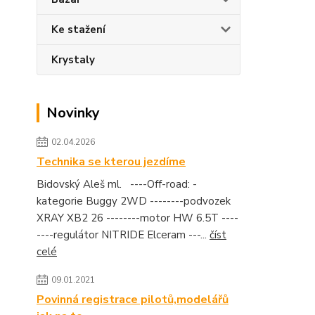
Ke stažení
Krystaly
Novinky
02.04.2026
Technika se kterou jezdíme
Bidovský Aleš ml. ----Off-road: -
kategorie Buggy 2WD --------podvozek
XRAY XB2 26 --------motor HW 6.5T ----
----regulátor NITRIDE Elceram ---...
číst
celé
09.01.2021
Povinná registrace pilotů,modelářů