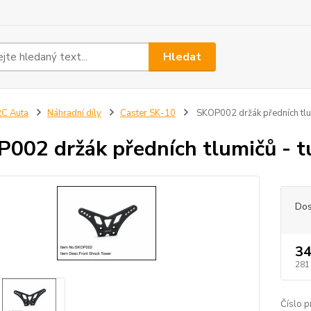
Hledat
C Auta
Náhradní díly
Caster SK-10
SKOP002 držák předních tlu
002 držák předních tlumičů - t
Dos
34
281
Číslo p