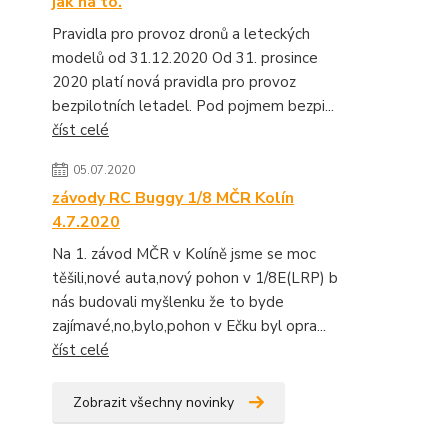
jak na to.
Pravidla pro provoz dronů a leteckých
modelů od 31.12.2020 Od 31. prosince
2020 platí nová pravidla pro provoz
bezpilotních letadel. Pod pojmem bezpi...
číst celé
05.07.2020
závody RC Buggy 1/8 MČR Kolín
4.7.2020
Na 1. závod MČR v Kolíně jsme se moc
těšili,nové auta,nový pohon v 1/8E(LRP) b
nás budovali myšlenku že to byde
zajímavé,no,bylo,pohon v Ečku byl opra...
číst celé
Zobrazit všechny novinky