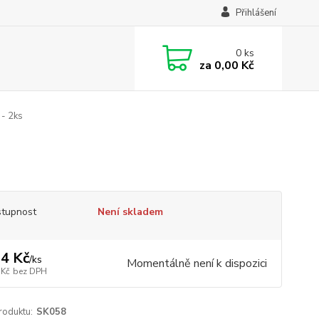
Přihlášení
0
ks
za
0,00 Kč
- 2ks
tupnost
Není skladem
4 Kč
/
ks
Momentálně není k dispozici
 Kč
bez DPH
roduktu:
SK058