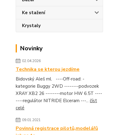
Ke stažení
Krystaly
Novinky
02.04.2026
Technika se kterou jezdíme
Bidovský Aleš ml. ----Off-road: -
kategorie Buggy 2WD --------podvozek
XRAY XB2 26 --------motor HW 6.5T ----
----regulátor NITRIDE Elceram ---...
číst
celé
09.01.2021
Povinná registrace pilotů,modelářů