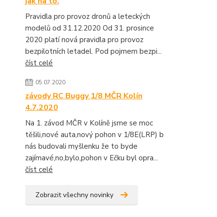
jak na to.
Pravidla pro provoz dronů a leteckých
modelů od 31.12.2020 Od 31. prosince
2020 platí nová pravidla pro provoz
bezpilotních letadel. Pod pojmem bezpi...
číst celé
05.07.2020
závody RC Buggy 1/8 MČR Kolín
4.7.2020
Na 1. závod MČR v Kolíně jsme se moc
těšili,nové auta,nový pohon v 1/8E(LRP) b
nás budovali myšlenku že to byde
zajímavé,no,bylo,pohon v Ečku byl opra...
číst celé
Zobrazit všechny novinky