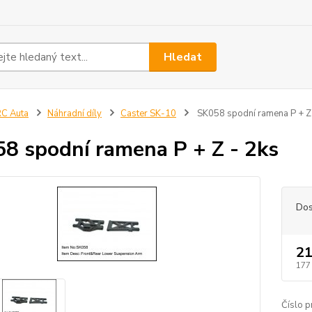
Hledat
C Auta
Náhradní díly
Caster SK-10
SK058 spodní ramena P + Z 
8 spodní ramena P + Z - 2ks
Dos
21
177
Číslo p