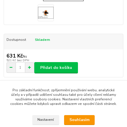
Dostupnost
Skladem
631 Kč
/
ks
521 Kč
bez DPH
Přidat do košíku
Číslo produktu:
SK097
Pro základní funkčnost, zpříjemnění používání webu, analytické
účely a v případě udělení souhlasu také pro účely cílení reklamy
využíváme soubory cookies. Nastavení vlastních preferencí
Zboží zařazeno v kategoriích
cookies můžete kdykoli upravit odkazem ve spodní části stránek.
Caster SK-10
Souhlasím
Nastavení