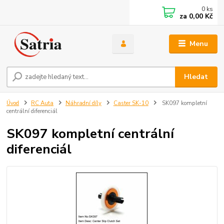
0
ks
za
0,00 Kč
Menu
Hledat
Úvod
RC Auta
Náhradní díly
Caster SK-10
SK097 kompletní
centrální diferenciál
SK097 kompletní centrální
diferenciál