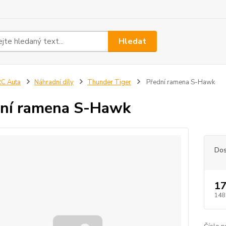
Hledat
C Auta
Náhradní díly
Thunder Tiger
Přední ramena S-Hawk
ní ramena S-Hawk
Dos
17
148