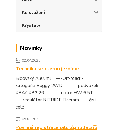
Ke stažení
Krystaly
Novinky
02.04.2026
Technika se kterou jezdíme
Bidovský Aleš ml. ----Off-road: -
kategorie Buggy 2WD --------podvozek
XRAY XB2 26 --------motor HW 6.5T ----
----regulátor NITRIDE Elceram ---...
číst
celé
09.01.2021
Povinná registrace pilotů,modelářů