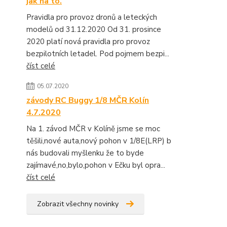
jak na to.
Pravidla pro provoz dronů a leteckých
modelů od 31.12.2020 Od 31. prosince
2020 platí nová pravidla pro provoz
bezpilotních letadel. Pod pojmem bezpi...
číst celé
05.07.2020
závody RC Buggy 1/8 MČR Kolín
4.7.2020
Na 1. závod MČR v Kolíně jsme se moc
těšili,nové auta,nový pohon v 1/8E(LRP) b
nás budovali myšlenku že to byde
zajímavé,no,bylo,pohon v Ečku byl opra...
číst celé
Zobrazit všechny novinky