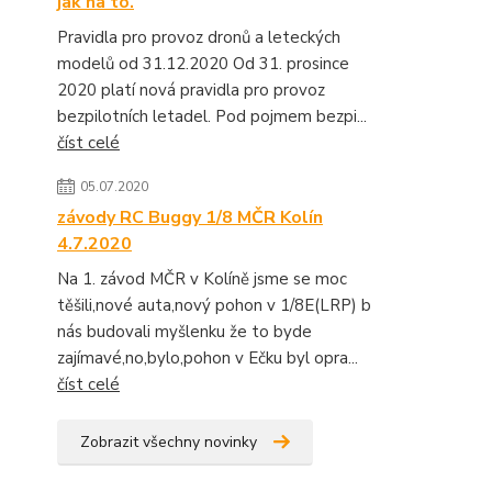
jak na to.
Pravidla pro provoz dronů a leteckých
modelů od 31.12.2020 Od 31. prosince
2020 platí nová pravidla pro provoz
bezpilotních letadel. Pod pojmem bezpi...
číst celé
05.07.2020
závody RC Buggy 1/8 MČR Kolín
4.7.2020
Na 1. závod MČR v Kolíně jsme se moc
těšili,nové auta,nový pohon v 1/8E(LRP) b
nás budovali myšlenku že to byde
zajímavé,no,bylo,pohon v Ečku byl opra...
číst celé
Zobrazit všechny novinky