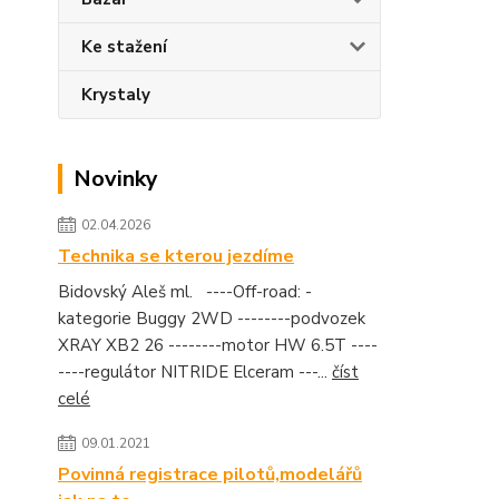
Ke stažení
Krystaly
Novinky
02.04.2026
Technika se kterou jezdíme
Bidovský Aleš ml. ----Off-road: -
kategorie Buggy 2WD --------podvozek
XRAY XB2 26 --------motor HW 6.5T ----
----regulátor NITRIDE Elceram ---...
číst
celé
09.01.2021
Povinná registrace pilotů,modelářů