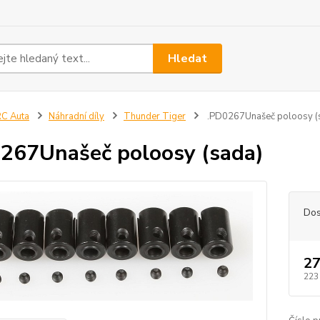
Hledat
C Auta
Náhradní díly
Thunder Tiger
.PD0267Unašeč poloosy (
267Unašeč poloosy (sada)
Dos
27
223