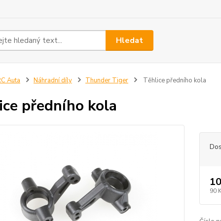
Hledat
C Auta
Náhradní díly
Thunder Tiger
Těhlice předního kola
ice předního kola
Dos
10
90 