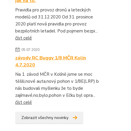
jak na to.
Pravidla pro provoz dronů a leteckých
modelů od 31.12.2020 Od 31. prosince
2020 platí nová pravidla pro provoz
bezpilotních letadel. Pod pojmem bezpi...
číst celé
05.07.2020
závody RC Buggy 1/8 MČR Kolín
4.7.2020
Na 1. závod MČR v Kolíně jsme se moc
těšili,nové auta,nový pohon v 1/8E(LRP) b
nás budovali myšlenku že to byde
zajímavé,no,bylo,pohon v Ečku byl opra...
číst celé
Zobrazit všechny novinky