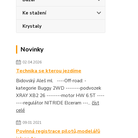
Ke stažení
Krystaly
Novinky
02.04.2026
Technika se kterou jezdíme
Bidovský Aleš ml. ----Off-road: -
kategorie Buggy 2WD --------podvozek
XRAY XB2 26 --------motor HW 6.5T ----
----regulátor NITRIDE Elceram ---...
číst
celé
09.01.2021
Povinná registrace pilotů,modelářů