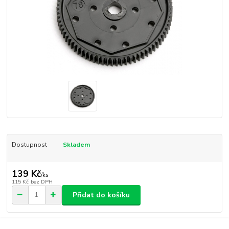
Dostupnost
Skladem
139 Kč
/
ks
115 Kč
bez DPH
Přidat do košíku
Číslo produktu:
AE9652