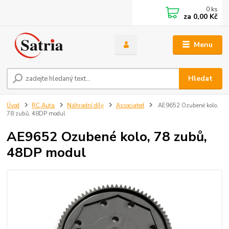
0
ks
za
0,00 Kč
Menu
Hledat
Úvod
RC Auta
Náhradní díly
Associated
AE9652 Ozubené kolo,
78 zubů, 48DP modul
AE9652 Ozubené kolo, 78 zubů,
48DP modul