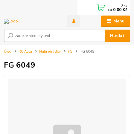
0
ks
za
0,00 Kč
Menu
Hledat
Úvod
RC Auta
Náhradní díly
FG
FG 6049
FG 6049