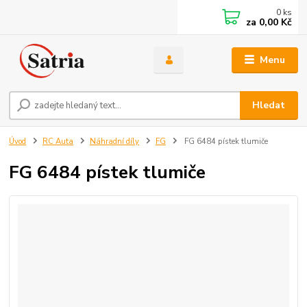
0
ks
za
0,00 Kč
Menu
Hledat
Úvod
RC Auta
Náhradní díly
FG
FG 6484 pístek tlumiče
FG 6484 pístek tlumiče