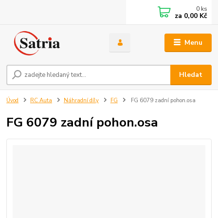
0
ks
za
0,00 Kč
Menu
Hledat
Úvod
RC Auta
Náhradní díly
FG
FG 6079 zadní pohon.osa
FG 6079 zadní pohon.osa