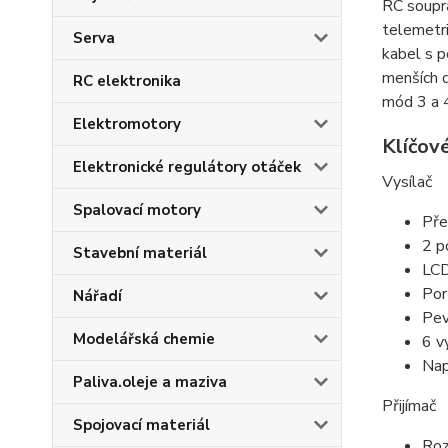
RC soupra
telemetri
Serva
kabel s p
menších d
RC elektronika
mód 3 a 4
Elektromotory
Klíčové
Elektronické regulátory otáček
Vysílač
Spalovací motory
Pře
2 p
Stavební materiál
LCD
Por
Nářadí
Pev
Modelářská chemie
6 v
Nap
Paliva.oleje a maziva
Přijímač
Spojovací materiál
Roz