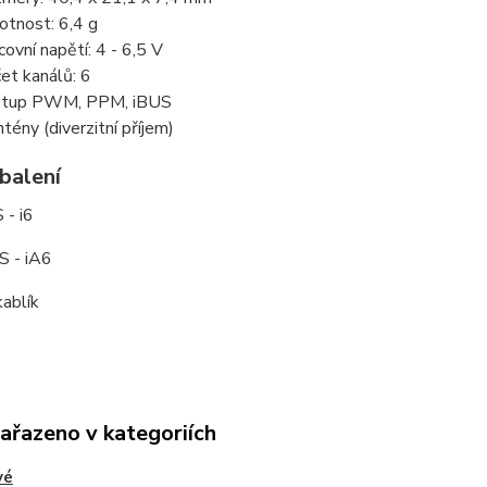
tnost: 6,4 g
covní napětí: 4 - 6,5 V
et kanálů: 6
stup PWM, PPM, iBUS
ntény (diverzitní příjem)
balení
 - i6
FS - iA6
kablík
zařazeno v kategoriích
vé