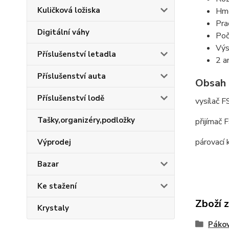
Kuličková ložiska
Hmo
Pra
Digitální váhy
Poč
Vý
Příslušenství letadla
2 a
Příslušenství auta
Obsah 
Příslušenství lodě
vysílač FS
Tašky,organizéry,podložky
přijímač 
párovací 
Výprodej
Bazar
Ke stažení
Zboží 
Krystaly
Páko