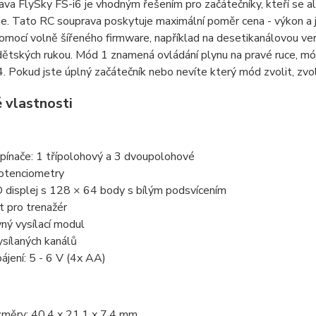
va FlySky FS-i6 je vhodným řešením pro začátečníky, kteří se a
e. Tato RC souprava poskytuje maximální poměr cena - výkon a j
omocí volně šířeného firmware, například na desetikanálovou verz
ětských rukou. Mód 1 znamená ovládání plynu na pravé ruce, mód
. Pokud jste úplný začátečník nebo nevíte který mód zvolit, zvo
 vlastnosti
pínače: 1 třípolohový a 3 dvoupolohové
otenciometry
 displej s 128 × 64 body s bílým podsvícením
t pro trenažér
ný vysílací modul
ysílaných kanálů
ájení: 5 - 6 V (4x AA)
měry: 40,4 x 21,1 x 7,4 mm