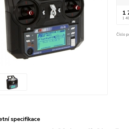
1 
1 4
Číslo p
tní specifikace