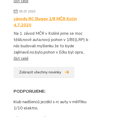
číst celé
05.07.2020
závody RC Buggy 1/8 MČR Kolín
4.7.2020
Na 1. závod MČR v Kolíně jsme se moc
těšili,nové auta,nový pohon v 1/8E(LRP) b
nás budovali myšlenku že to byde
zajímavé,no,bylo,pohon v Ečku byl opra...
číst celé
Zobrazit všechny novinky
PODPORUJEME
:
klub nadšenců jezdící s rc auty v měřítku
1/10 elektro,