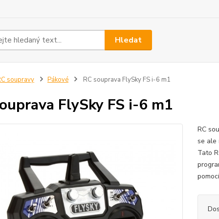
Hledat
C soupravy
Pákové
RC souprava FlySky FS i-6 m1
ouprava FlySky FS i-6 m1
RC sou
se ale
Tato R
progra
pomocí
Dos