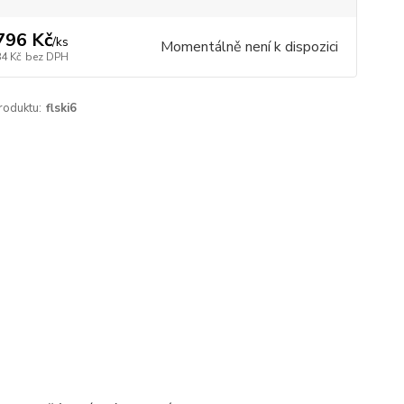
796 Kč
/
ks
Momentálně není k dispozici
84 Kč
bez DPH
roduktu:
flski6