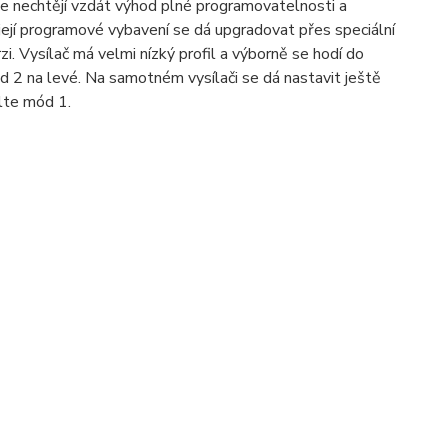
le nechtějí vzdát výhod plné programovatelnosti a
ejí programové vybavení se dá upgradovat přes speciální
i. Vysílač má velmi nízký profil a výborně se hodí do
 2 na levé. Na samotném vysílači se dá nastavit ještě
lte mód 1.