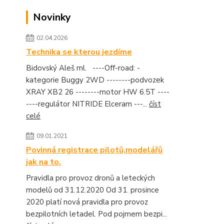
Novinky
02.04.2026
Technika se kterou jezdíme
Bidovský Aleš ml. ----Off-road: -
kategorie Buggy 2WD --------podvozek
XRAY XB2 26 --------motor HW 6.5T ----
----regulátor NITRIDE Elceram ---...
číst
celé
09.01.2021
Povinná registrace pilotů,modelářů
jak na to.
Pravidla pro provoz dronů a leteckých
modelů od 31.12.2020 Od 31. prosince
2020 platí nová pravidla pro provoz
bezpilotních letadel. Pod pojmem bezpi...