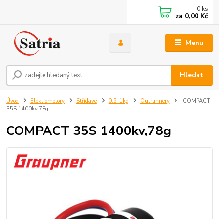
0
ks
za
0,00 Kč
Menu
Hledat
Úvod
Elektromotory
Střídavé
0.5-1kg
Outrunnery
COMPACT
35S 1400kv,78g
COMPACT 35S 1400kv,78g