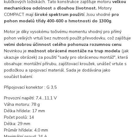
kuličkových ložiskách. Tato konstrukce zajišťuje motoru
velkou
mechanickou odolnost
a
dlouhou životnost.
Motory
COMPACT mají
široké spektrum použití
. Jsou vhodné
pro
pohon modelů třídy 400-600 o hmotnosti do 1300g
.
Motor je díky vysokému točivému momentu vhodný pro přímý
pohon velkých vrtulí bez nutnosti použít převodovku, což zajišťuje
velmi dobrou účinnost celého pohonu
za rozumnou cenu
.
Novinkou je
možnost obrácené montáže na trup modelu
(jak
ukazuje obrázek) za použití "sady pro obrácenou montáž", která
obsahuje: montážní přírubu, zajišťovací kroužek, unášeč vrtule s
podložkou a spojovací materiál. Sada je dodávána jako
součást balení.
Připojovací konektor : G 3,5
Provozní napětí: 7,4...11,1 V
Váha motoru: 78 g
Délka hřídele: 17 mm
Počet poolů: 14
Délka: 29 mm
Průměr hřídele: 4,0 mm
Maximální proud: 24 A