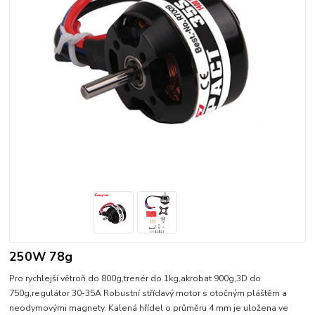
250W 78g
Pro rychlejší větroň do 800g,trenér do 1kg,akrobat 900g,3D do
750g,regulátor 30-35A Robustní střídavý motor s otočným pláštěm a
neodymovými magnety. Kalená hřídel o průměru 4 mm je uložena ve