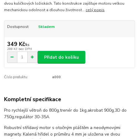
dvou kuličkových ložiskách. Tato konstrukce zajišťuje motoru velkou
mechanickou odolnost a dlouhou životnost...
celý popis
Dostupnost
Skladem
349 Kč
/
ks
288 Kč
bez DPH
Přidat do košíku
Číslo produktu:
a000
Kompletní specifikace
Pro rychlejší větroň do 800g,trenér do 1kg,akrobat 900g,3D do
750g,regulátor 30-35A
Robustní střídavý motor s otočným pláštěm a neodymovými
magnety. Kalená hřídel o průměru 4 mm je uložena ve dvou