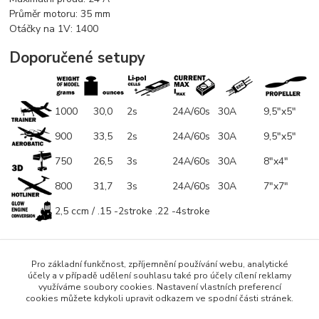
Průměr motoru: 35 mm
Otáčky na 1V: 1400
Doporučené setupy
1000
30,0
2s
24A/60s
30A
9,5"x5"
900
33,5
2s
24A/60s
30A
9,5"x5"
750
26,5
3s
24A/60s
30A
8"x4"
800
31,7
3s
24A/60s
30A
7"x7"
2,5 ccm / .15 -2stroke .22 -4stroke
Pro základní funkčnost, zpříjemnění používání webu, analytické
Zboží zařazeno v kategoriích
účely a v případě udělení souhlasu také pro účely cílení reklamy
využíváme soubory cookies. Nastavení vlastních preferencí
Outrunnery
cookies můžete kdykoli upravit odkazem ve spodní části stránek.
0.5-1kg