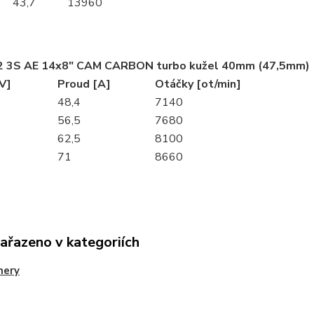
43,7
13960
 3S AE 14x8" CAM CARBON turbo kužel 40mm (47,5mm)
V]
Proud [A]
Otáčky [ot/min]
48,4
7140
56,5
7680
62,5
8100
71
8660
zařazeno v kategoriích
nery