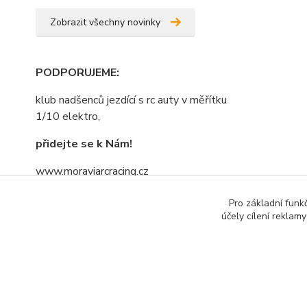
Zobrazit všechny novinky
PODPORUJEME
:
klub nadšenců jezdící s rc auty v měřítku
1/10 elektro,
přidejte se k Nám!
www.moraviarcracing.cz
jezdíme,trénujeme na závodech bo kdo
Pro základní funk
se bojí nesmí do lesa......nebojte se
účely cílení reklam
přidat....