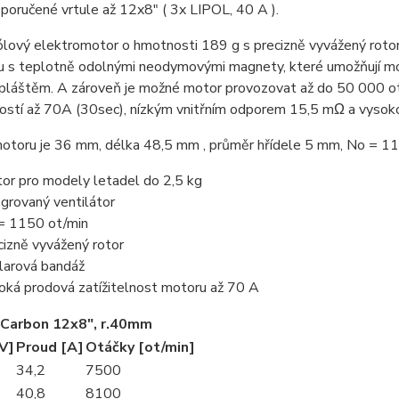
oručené vrtule až 12x8" ( 3x LIPOL, 40 A ).
pólový elektromotor o hmotnosti 189 g s precizně vyvážený roto
ru s teplotně odolnými neodymovými magnety, které umožňují mo
 pláštěm. A zároveň je možné motor provozovat až do 50 000 o
ností až 70A (30sec), nízkým vnitřním odporem 15,5 mΩ a vysok
otoru je 36 mm, délka 48,5 mm , průměr hřídele 5 mm, No = 11
or pro modely letadel do 2,5 kg
egrovaný ventilátor
= 1150 ot/min
cizně vyvážený rotor
larová bandáž
oká prodová zatížitelnost motoru až 70 A
Carbon 12x8", r.40mm
V]
Proud [A]
Otáčky [ot/min]
34,2
7500
40,8
8100