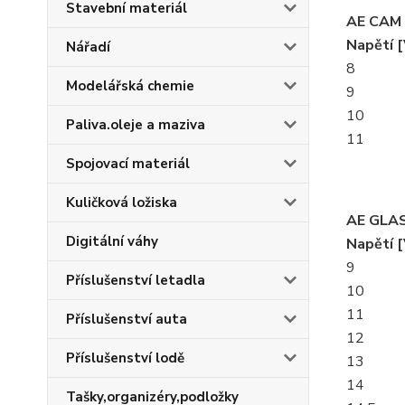
Stavební materiál
AE CAM 
Napětí [
Nářadí
8
Modelářská chemie
9
10
Paliva.oleje a maziva
11
Spojovací materiál
Kuličková ložiska
AE GLAS
Digitální váhy
Napětí [
9
Příslušenství letadla
10
11
Příslušenství auta
12
Příslušenství lodě
13
14
Tašky,organizéry,podložky