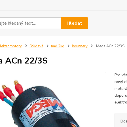
Hledat
lektromotory
Střídavé
nad 2kg
Inrunnery
Mega ACn 22/3S
a ACn 22/3S
Pro vě
nový e
motorá
doporuč
elektr
Dos