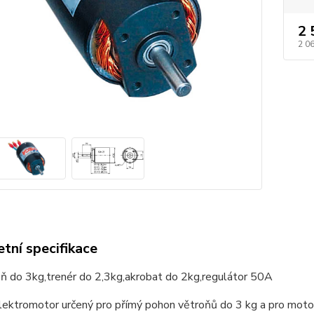
2 
2 0
tní specifikace
oň do 3kg,trenér do 2,3kg,akrobat do 2kg,regulátor 50A
lektromotor určený pro přímý pohon větroňů do 3 kg a pro motor