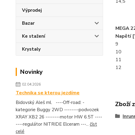
14,5
Výprodej
Bazar
MEGA 22
Napětí [
Ke stažení
9
Krystaly
10
11
12
Novinky
02.04.2026
Technika se kterou jezdíme
Bidovský Aleš ml. ----Off-road: -
Zboží 
kategorie Buggy 2WD --------podvozek
Inrun
XRAY XB2 26 --------motor HW 6.5T ----
----regulátor NITRIDE Elceram ---...
číst
celé