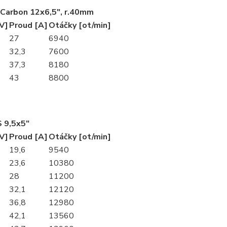
Carbon 12x6,5", r.40mm
V]
Proud [A]
Otáčky [ot/min]
27
6940
32,3
7600
37,3
8180
43
8800
 9,5x5"
V]
Proud [A]
Otáčky [ot/min]
19,6
9540
23,6
10380
28
11200
32,1
12120
36,8
12980
42,1
13560