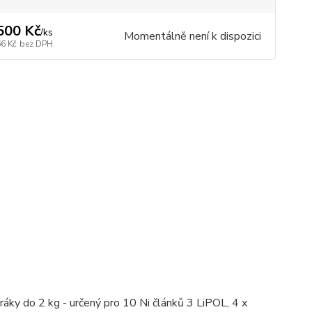
500 Kč
/
ks
Momentálně není k dispozici
66 Kč
bez DPH
áky do 2 kg - určený pro 10 Ni článků 3 LiPOL, 4 x