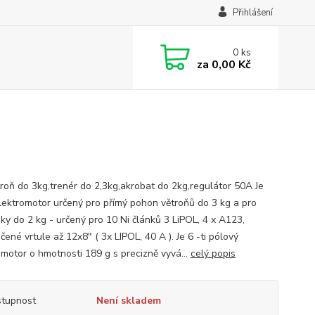
Přihlášení
0
ks
za
0,00 Kč
troň do 3kg,trenér do 2,3kg,akrobat do 2kg,regulátor 50A Je
lektromotor určený pro přímý pohon větroňů do 3 kg a pro
ky do 2 kg - určený pro 10 Ni článků 3 LiPOL, 4 x A123,
ené vrtule až 12x8" ( 3x LIPOL, 40 A ). Je 6 -ti pólový
omotor o hmotnosti 189 g s precizně vyvá...
celý popis
tupnost
Není skladem