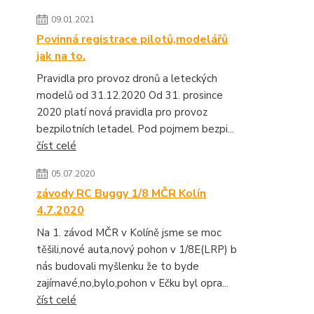
09.01.2021
Povinná registrace pilotů,modelářů
jak na to.
Pravidla pro provoz dronů a leteckých
modelů od 31.12.2020 Od 31. prosince
2020 platí nová pravidla pro provoz
bezpilotních letadel. Pod pojmem bezpi...
číst celé
05.07.2020
závody RC Buggy 1/8 MČR Kolín
4.7.2020
Na 1. závod MČR v Kolíně jsme se moc
těšili,nové auta,nový pohon v 1/8E(LRP) b
nás budovali myšlenku že to byde
zajímavé,no,bylo,pohon v Ečku byl opra...
číst celé