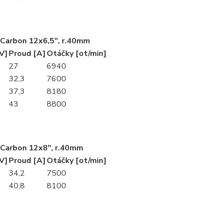
Carbon 12x6,5", r.40mm
V]
Proud [A]
Otáčky [ot/min]
27
6940
32,3
7600
37,3
8180
43
8800
Carbon 12x8", r.40mm
V]
Proud [A]
Otáčky [ot/min]
34,2
7500
40,8
8100