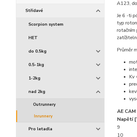
A123, dop
Střídavé
Je 6 -ti 
typ roto
Scorpion system
rotačním
zatížitel
HET
Průměr m
do 0.5kg
mot
0.5-1kg
int
Kv 
1-2kg
pre
kev
nad 2kg
vys
Outrunnery
AE CAM 
Inrunnery
Napětí [
9
Pro letadla
10