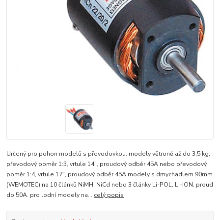
Určený pro pohon modelů s převodovkou. modely větroně až do 3,5 kg,
převodový poměr 1:3, vrtule 14", proudový odběr 45A nebo převodový
poměr 1:4, vrtule 17", proudový odběr 45A modely s dmychadlem 90mm
(WEMOTEC) na 10 článků NiMH, NiCd nebo 3 články Li-POL, LI-ION, proud
do 50A. pro lodní modely na...
celý popis