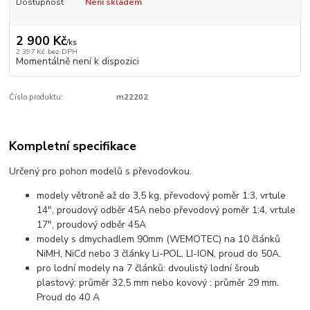
Dostupnost
Není skladem
2 900 Kč
/
ks
2 397 Kč
bez DPH
Momentálně není k dispozici
Číslo produktu:
m22202
Kompletní specifikace
Určený pro pohon modelů s převodovkou.
modely větroně až do 3,5 kg, převodový poměr 1:3, vrtule
14", proudový odběr 45A nebo převodový poměr 1:4, vrtule
17", proudový odběr 45A
modely s dmychadlem 90mm (WEMOTEC) na 10 článků
NiMH, NiCd nebo 3 články Li-POL, LI-ION, proud do 50A.
pro lodní modely na 7 článků: dvoulistý lodní šroub
plastový: průměr 32,5 mm nebo kovový : průměr 29 mm.
Proud do 40 A