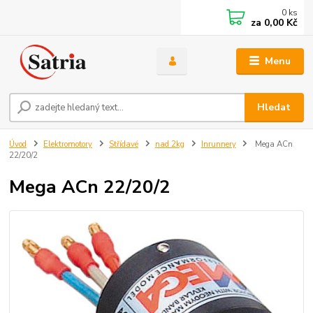
0
ks
za
0,00 Kč
Menu
Hledat
Úvod
Elektromotory
Střídavé
nad 2kg
Inrunnery
Mega ACn
22/20/2
Mega ACn 22/20/2