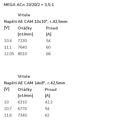
MEGA ACn 22/20/2 + 3,5:1
Vrtule
Napětí
AE CAM 13x10", r.42,5mm
[V]
Otáčky
Proud
[ot/min]
[A]
10,4
7230
54
11,1
7640
60
12,05
8010
66
Vrtule
Napětí
AE CAM 14x8", r.42,5mm
[V]
Otáčky
Proud
[ot/min]
[A]
10
6310
42,2
10,7
6770
54
11,6
7340
62