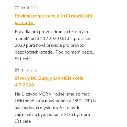
09.01.2021
Povinná registrace pilotů,modelářů
jak na to.
Pravidla pro provoz dronů a leteckých
modelů od 31.12.2020 Od 31. prosince
2020 platí nová pravidla pro provoz
bezpilotních letadel. Pod pojmem bezpi...
číst celé
05.07.2020
závody RC Buggy 1/8 MČR Kolín
4.7.2020
Na 1. závod MČR v Kolíně jsme se moc
těšili,nové auta,nový pohon v 1/8E(LRP) b
nás budovali myšlenku že to byde
zajímavé,no,bylo,pohon v Ečku byl opra...
číst celé