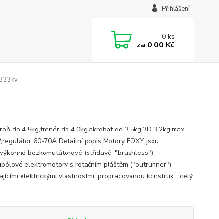
Přihlášení
0
ks
za
0,00 Kč
333kv
troň do 4.5kg,trenér do 4.0kg,akrobat do 3.5kg,3D 3.2kg,max
regulátor 60-70A Detailní popis Motory FOXY jsou
výkonné bezkomutátorové (střídavé, "brushless")
tipólové elektromotory s rotačním pláštěm ("outrunner")
ajícími elektrickými vlastnostmi, propracovanou konstruk...
celý