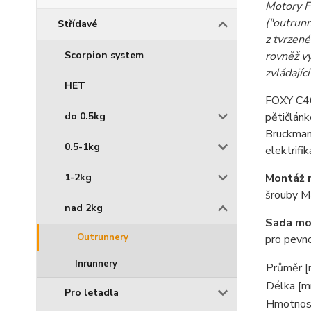
Motory F
("outrunn
Střídavé
z tvrzené
Scorpion system
rovněž v
zvládajíc
HET
FOXY C40
do 0.5kg
pětičlán
Bruckmann
0.5-1kg
elektrifi
1-2kg
Montáž 
šrouby M4
nad 2kg
Sada mo
Outrunnery
pro pevno
Inrunnery
Průměr 
Délka [
Pro letadla
Hmotnost