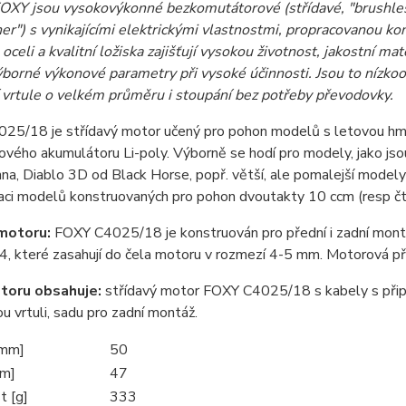
OXY jsou vysokovýkonné bezkomutátorové (střídavé, "brushles
er") s vynikajícími elektrickými vlastnostmi, propracovanou k
 oceli a kvalitní ložiska zajišťují vysokou životnost, jakostní ma
ýborné výkonové parametry při vysoké účinnosti. Jsou to níz
í vrtule o velkém průměru i stoupání bez potřeby převodovky.
25/18 je střídavý motor učený pro pohon modelů s letovou hmo
kového akumulátoru Li-poly. Výborně se hodí pro modely, jako 
a, Diablo 3D od Black Horse, popř. větší, ale pomalejší modely 
kaci modelů konstruovaných pro pohon dvoutakty 10 ccm (resp č
motoru:
FOXY C4025/18 je konstruován pro přední i zadní montáž
, které zasahují do čela motoru v rozmezí 4-5 mm. Motorová př
toru obsahuje:
střídavý motor FOXY C4025/18 s kabely s přip
u vrtuli, sadu pro zadní montáž.
[mm]
50
mm]
47
 [g]
333