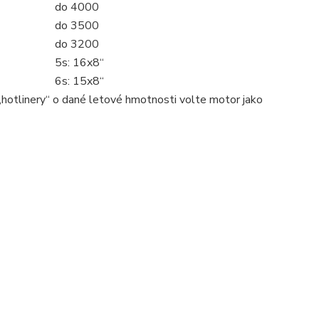
do 4000
do 3500
do 3200
5s: 16x8“
6s: 15x8“
„hotlinery“ o dané letové hmotnosti volte motor jako