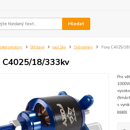
Hledat
lektromotory
Střídavé
nad 2kg
Outrunnery
Foxy C4025/18/
 C4025/18/333kv
Pro vě
1000W,
vysoko
čtrnác
s vynik
popis