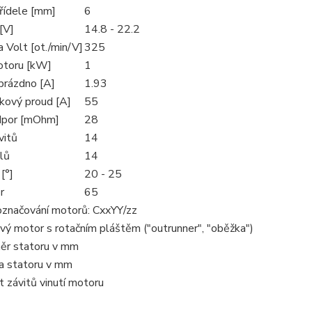
řídele [mm]
6
[V]
14.8 - 22.2
 Volt [ot./min/V]
325
otoru [kW]
1
prázdno [A]
1.93
čkový proud [A]
55
odpor [mOhm]
28
vitů
14
lů
14
[°]
20 - 25
r
65
značování motorů: CxxYY/zz
avý motor s rotačním pláštěm ("outrunner", "oběžka")
měr statoru v mm
ka statoru v mm
t závitů vinutí motoru