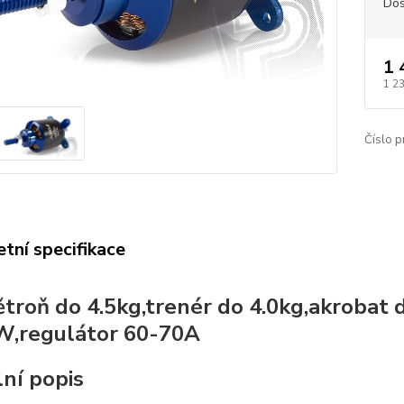
Dos
1 
1 2
Číslo p
tní specifikace
ětroň do 4.5kg,trenér do 4.0kg,akrobat 
,regulátor 60-70A
lní popis