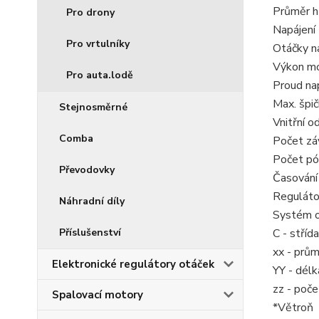
Průměr h
Pro drony
Napájení 
Pro vrtulníky
Otáčky na
Výkon m
Pro auta.lodě
Proud na
Max. špi
Stejnosměrné
Vnitřní 
Comba
Počet zá
Počet pó
Převodovky
Časování 
Reguláto
Náhradní díly
Systém o
Příslušenství
C - stříd
xx - prů
Elektronické regulátory otáček
YY - dél
zz - poče
Spalovací motory
*Větroň