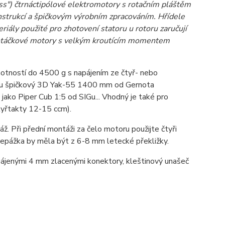
s") čtrnáctipólové elektromotory s rotačním pláštěm
onstrukcí a špičkovým výrobním zpracováním. Hřídele
teriály použité pro zhotovení statoru u rotoru zaručují
kootáčkové motory s velkým kroutícím momentem
tností do 4500 g s napájením ze čtyř- nebo
jsou špičkový 3D Yak-55 1400 mm od Gernota
jako Piper Cub 1:5 od SIGu... Vhodný je také pro
tyřtakty 12-15 ccm).
. Při přední montáži za čelo motoru použijte čtyři
epážka by měla být z 6-8 mm letecké překližky.
ájenými 4 mm zlacenými konektory, kleštinový unašeč