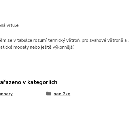
ná vrtule
ěm se v tabulce rozumí termický větroň, pro svahové větroně a 
atické modely nebo ještě výkonnější.
zařazeno v kategoriích
unnery
nad 2kg