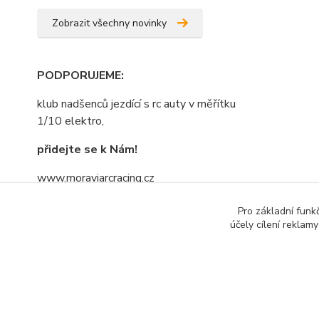
Zobrazit všechny novinky
PODPORUJEME
:
klub nadšenců jezdící s rc auty v měřítku
1/10 elektro,
přidejte se k Nám!
www.moraviarcracing.cz
jezdíme,trénujeme na závodech bo kdo
Pro základní funk
se bojí nesmí do lesa......nebojte se
účely cílení reklam
přidat....