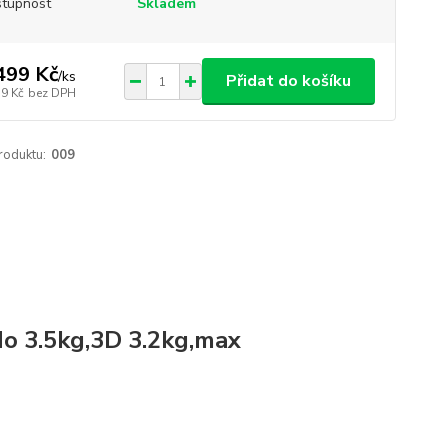
tupnost
Skladem
499 Kč
/
ks
Přidat do košíku
39 Kč
bez DPH
roduktu:
009
do 3.5kg,3D 3.2kg,max