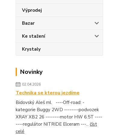
Výprodej
Bazar
Ke stažení
Krystaly
Novinky
02.04.2026
Technika se kterou jezdíme
Bidovský Aleš ml. ----Off-road: -
kategorie Buggy 2WD --------podvozek
XRAY XB2 26 --------motor HW 6.5T ----
----regulátor NITRIDE Elceram ---...
číst
celé