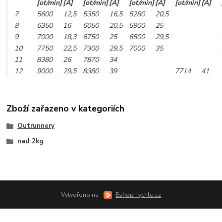
[ot/min]
[A]
[ot/min]
[A]
[ot/min]
[A]
[ot/min]
[A]
7
5600
12,5
5350
16,5
5280
20,5
8
6350
16
6050
20,5
5900
25
9
7000
18,3
6750
25
6500
29,5
10
7750
22,5
7300
29,5
7000
35
11
8380
26
7870
34
12
9000
29,5
8380
39
7714
41
Zboží zařazeno v kategoriích
Outrunnery
nad 2kg
Vytvořeno na
Eshop-rychle.cz