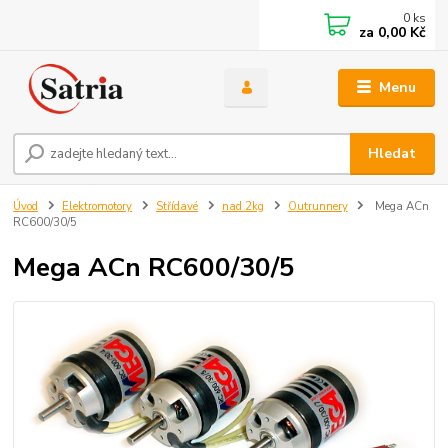
0
ks
za
0,00 Kč
Menu
Hledat
Úvod
Elektromotory
Střídavé
nad 2kg
Outrunnery
Mega ACn
RC600/30/5
Mega ACn RC600/30/5