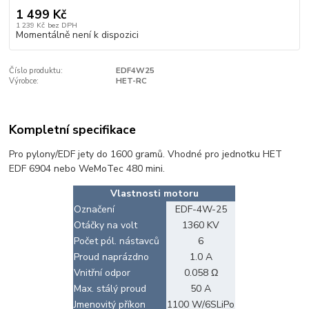
1 499 Kč
1 239 Kč
bez DPH
Momentálně není k dispozici
Číslo produktu:
EDF4W25
Výrobce:
HET-RC
Kompletní specifikace
Pro pylony/EDF jety do 1600 gramů. Vhodné pro jednotku HET
EDF 6904 nebo WeMoTec 480 mini.
Vlastnosti motoru
Označení
EDF-4W-25
Otáčky na volt
1360 KV
Počet pól. nástavců
6
Proud naprázdno
1.0 A
Vnitřní odpor
0.058 Ω
Max. stálý proud
50 A
Jmenovitý příkon
1100 W/6SLiPo