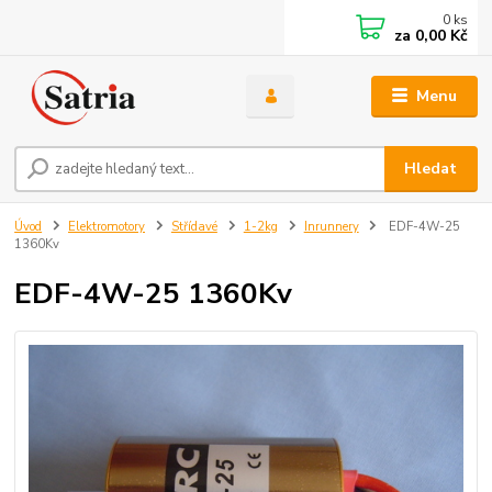
0
ks
za
0,00 Kč
Menu
Hledat
Úvod
Elektromotory
Střídavé
1-2kg
Inrunnery
EDF-4W-25
1360Kv
EDF-4W-25 1360Kv