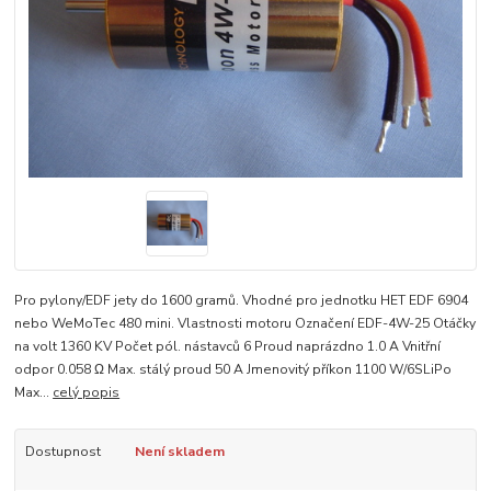
Pro pylony/EDF jety do 1600 gramů. Vhodné pro jednotku HET EDF 6904
nebo WeMoTec 480 mini. Vlastnosti motoru Označení EDF-4W-25 Otáčky
na volt 1360 KV Počet pól. nástavců 6 Proud naprázdno 1.0 A Vnitřní
odpor 0.058 Ω Max. stálý proud 50 A Jmenovitý příkon 1100 W/6SLiPo
Max...
celý popis
Dostupnost
Není skladem