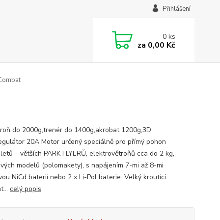
Přihlášení
0
ks
za
0,00 Kč
Combat
troň do 2000g,trenér do 1400g,akrobat 1200g,3D
egulátor 20A Motor určený speciálně pro přímý pohon
oletů – větších PARK FLYERŮ, elektrovětroňů cca do 2 kg,
vých modelů (polomakety), s napájením 7-mi až 8-mi
ou NiCd baterií nebo 2 x Li-Pol baterie. Velký kroutící
...
celý popis