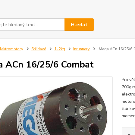
Hledat
lektromotory
Střídavé
1-2kg
Inrunnery
Mega ACn 16/25/6 
 ACn 16/25/6 Combat
Pro vě
700g,r
elektr
motoro
článkov
moment