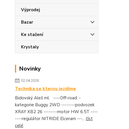
Výprodej
Bazar
Ke stažení
Krystaly
Novinky
02.04.2026
Technika se kterou jezdíme
Bidovský Aleš ml. ----Off-road: -
kategorie Buggy 2WD --------podvozek
XRAY XB2 26 --------motor HW 6.5T ----
----regulátor NITRIDE Elceram ---...
číst
celé