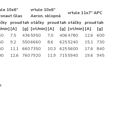
ule 10x6“
vrtule 10x6“
vrtule 11x7“ APC
ronaut Glas
Aeron. sklopná
čky
proud
tah
otáčky
proud
tah
otáčky
proud
tah
/min]
[A]
[g]
[ot/min]
[A]
[g]
[ot/min]
[A]
[g]
60
7,5
436
5950
7,0
406
4780
12,6
600
50
9,2
550
6660
8,6
625
5240
15,1
730
50
11,1
660
7350
10,3
625
5600
17,6
840
00
12,6
760
7920
11,9
715
5940
19,6
945
m