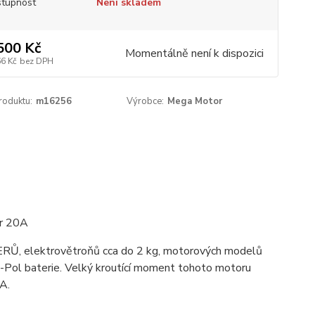
tupnost
Není skladem
500 Kč
Momentálně není k dispozici
66 Kč
bez DPH
roduktu:
m16256
Výrobce:
Mega Motor
or 20A
YERŮ, elektrovětroňů cca do 2 kg, motorových modelů
Li-Pol baterie. Velký kroutící moment tohoto motoru
 A.