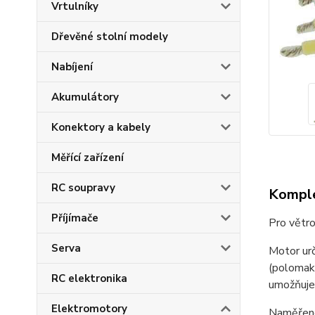
Vrtulníky
Dřevěné stolní modely
Nabíjení
Akumulátory
Konektory a kabely
Měřící zařízení
RC soupravy
Komple
Příjímače
Pro větr
Serva
Motor ur
(polomake
RC elektronika
umožňuje 
Elektromotory
Naměřené