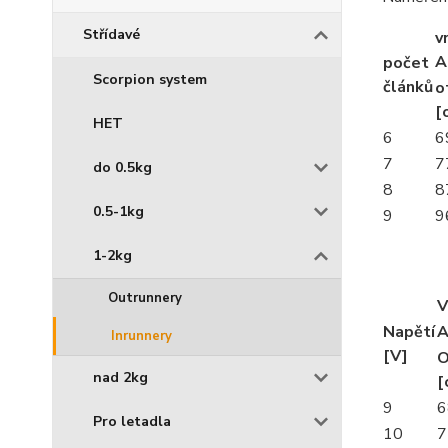
Střídavé
v
A
počet
Scorpion system
článků
o
[
HET
6
6
7
7
do 0.5kg
8
8
0.5-1kg
9
9
1-2kg
Outrunnery
V
Napětí
A
Inrunnery
[V]
O
nad 2kg
[
9
6
Pro letadla
10
7