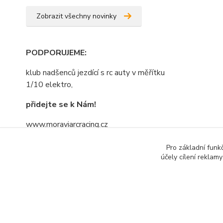
Zobrazit všechny novinky
PODPORUJEME
:
klub nadšenců jezdící s rc auty v měřítku
1/10 elektro,
přidejte se k Nám!
www.moraviarcracing.cz
jezdíme,trénujeme na závodech bo kdo
Pro základní funk
se bojí nesmí do lesa......nebojte se
účely cílení reklam
přidat....