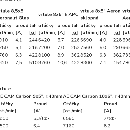
rtule 8,5x5“
vrtule 8x5“ Aeron.
vrt
vrtule 8x6“ E APC
eronaut Glas
sklopná
Ae
táčky
proud
tah
otáčky
proud
tah
otáčky
proud
tah
otá
ot/min]
[A]
[g]
[ot/min]
[A]
[g]
[ot/min]
[A]
[g]
[ot
910
4,1
244
6420
5,7
226
6690
4,0
228
59
780
5,1
318
7200
7,0
282
7560
5,0
290
66
760
6,3
422
8100
8,9
362
8520
6,3
382
73
620
7,5
510
8760
10,6
432
9300
7,4
454
79
rtule
E CAM Carbon 9x5", r.40mm
AE CAM Carbon 10x6", r.40m
táčky
Proud
Otáčky
Proud
ot./min]
[A]
[ot./min]
[A]
800
5,3/td>
6560
7/td>
500
6,4
7160
8,2