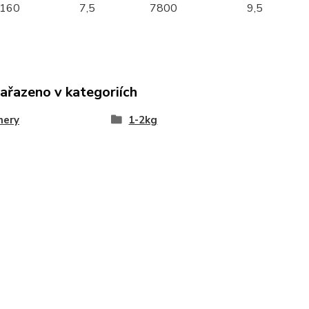
160
7,5
7800
9,5
zařazeno v kategoriích
nery
1-2kg