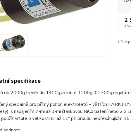
Dos
2 
2 0
Číslo p
tní specifikace
oň do 2000g,trenér do 1400g,akrobat 1200g,3D 700g,regulát
čený speciálně pro přímý pohon elektroletů – větších PARK FL
ty), s napájením 7-mi až 8-mi článkovou NiCd baterií nebo 2 x 
použít vrtule o velikosti 8“ až 11“ při proudu nepřesáhujícím 15
 hodnoty: