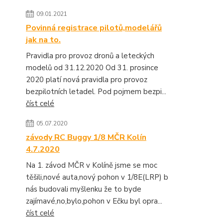
09.01.2021
Povinná registrace pilotů,modelářů
jak na to.
Pravidla pro provoz dronů a leteckých
modelů od 31.12.2020 Od 31. prosince
2020 platí nová pravidla pro provoz
bezpilotních letadel. Pod pojmem bezpi...
číst celé
05.07.2020
závody RC Buggy 1/8 MČR Kolín
4.7.2020
Na 1. závod MČR v Kolíně jsme se moc
těšili,nové auta,nový pohon v 1/8E(LRP) b
nás budovali myšlenku že to byde
zajímavé,no,bylo,pohon v Ečku byl opra...
číst celé