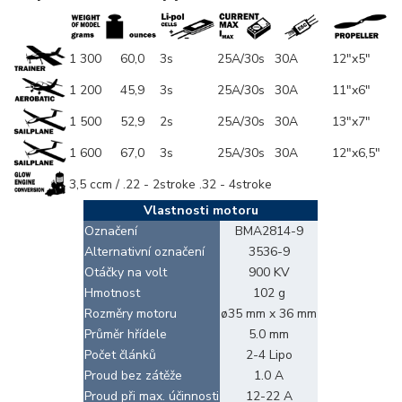
1 300
60,0
3s
25A/30s
30A
12"x5"
1 200
45,9
3s
25A/30s
30A
11"x6"
1 500
52,9
2s
25A/30s
30A
13"x7"
1 600
67,0
3s
25A/30s
30A
12"x6,5"
3,5 ccm / .22 - 2stroke .32 - 4stroke
Vlastnosti motoru
Označení
BMA2814-9
Alternativní označení
3536-9
Otáčky na volt
900 KV
Hmotnost
102 g
Rozměry motoru
ø35 mm x 36 mm
Průměr hřídele
5.0 mm
Počet článků
2-4 Lipo
Proud bez zátěže
1.0 A
Proud při max. účinnosti
12-22 A