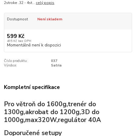
2stroke .32 - 4st...
celý popis
Dostupnost
Není skladem
599 Kč
495 Kč
bez DPH
Momentálně není k dispozici
Číslo produktu:
037
Výrobce:
Satria
Kompletní specifikace
Pro větroň do 1600g,trenér do
1300g,akrobat do 1200g,3D do
1000g,max320W,regulátor 40A
Doporučené setupy