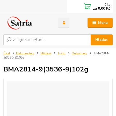
0
ks
za
0,00 Kč
Menu
Hledat
Úvod
Elektromotory
Střídavé
1-2kg
Outrunnery
BMA2814-
9(3536-9)102g
BMA2814-9(3536-9)102g