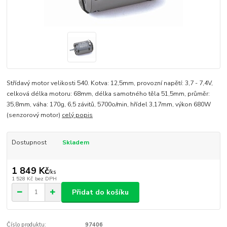
Střídavý motor velikosti 540. Kotva: 12,5mm, provozní napětí: 3,7 - 7,4V,
celková délka motoru: 68mm, délka samotného těla 51,5mm, průměr:
35,8mm, váha: 170g, 6,5 závitů, 5700o/min, hřídel 3,17mm, výkon 680W
(senzorový motor)
celý popis
Dostupnost
Skladem
1 849 Kč
/
ks
1 528 Kč
bez DPH
Přidat do košíku
Číslo produktu:
97406