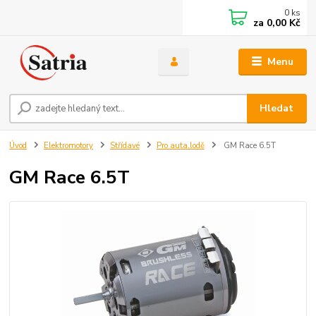
0
ks
za
0,00 Kč
Menu
Hledat
Úvod
Elektromotory
Střídavé
Pro auta.lodě
GM Race 6.5T
GM Race 6.5T