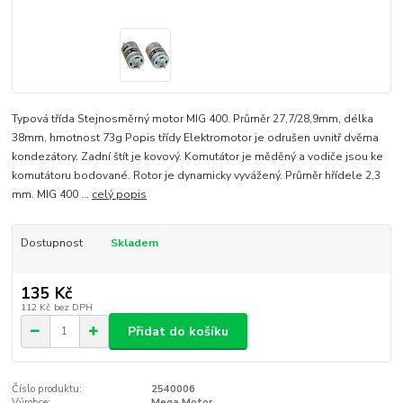
Typová třída Stejnosměrný motor MIG 400. Průměr 27,7/28,9mm, délka
38mm, hmotnost 73g Popis třídy Elektromotor je odrušen uvnitř dvěma
kondezátory. Zadní štít je kovový. Komutátor je měděný a vodiče jsou ke
komutátoru bodované. Rotor je dynamicky vyvážený. Průměr hřídele 2,3
mm. MIG 400 ...
celý popis
Dostupnost
Skladem
135 Kč
112 Kč
bez DPH
Přidat do košíku
Číslo produktu:
2540006
Výrobce:
Mega Motor