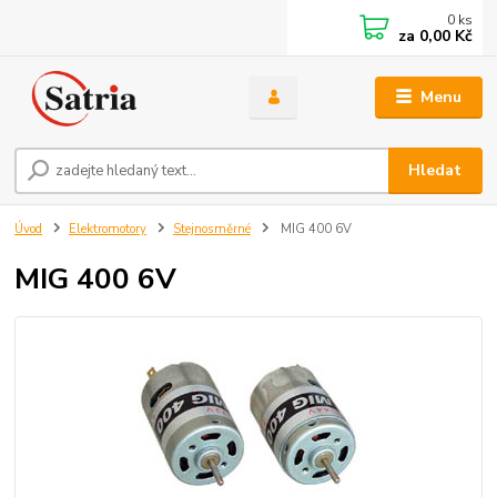
0
ks
za
0,00 Kč
Menu
Hledat
Úvod
Elektromotory
Stejnosměrné
MIG 400 6V
MIG 400 6V