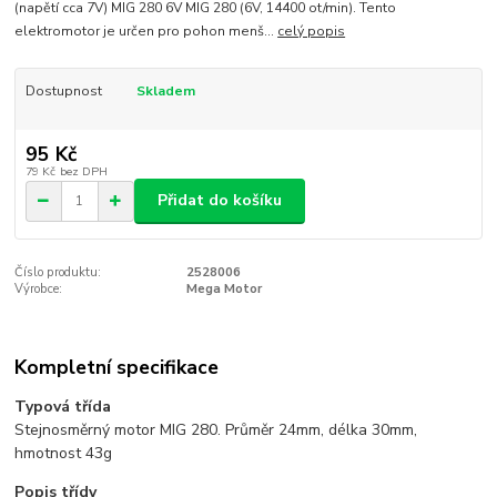
(napětí cca 7V) MIG 280 6V MIG 280 (6V, 14400 ot/min). Tento
elektromotor je určen pro pohon menš...
celý popis
Dostupnost
Skladem
95 Kč
79 Kč
bez DPH
Přidat do košíku
Číslo produktu:
2528006
Výrobce:
Mega Motor
Kompletní specifikace
Typová třída
Stejnosměrný motor MIG 280. Průměr 24mm, délka 30mm,
hmotnost 43g
Popis třídy