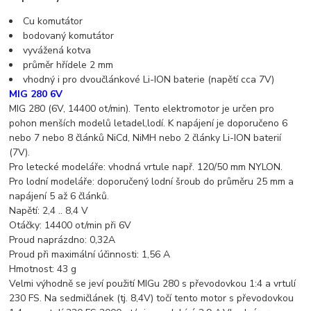
Cu komutátor
bodovaný komutátor
vyvážená kotva
průměr hřídele 2 mm
vhodný i pro dvoučlánkové Li-ION baterie (napětí cca 7V)
MIG 280 6V
MIG 280 (6V, 14400 ot/min). Tento elektromotor je určen pro
pohon menších modelů letadel,lodí. K napájení je doporučeno 6
nebo 7 nebo 8 článků NiCd, NiMH nebo 2 články Li-ION baterií
(7V).
Pro letecké modeláře: vhodná vrtule např. 120/50 mm NYLON.
Pro lodní modeláře: doporučený lodní šroub do průměru 25 mm a
napájení 5 až 6 článků.
Napětí: 2,4 .. 8,4 V
Otáčky: 14400 ot/min při 6V
Proud naprázdno: 0,32A
Proud při maximální účinnosti: 1,56 A
Hmotnost: 43 g
Velmi výhodně se jeví použití MIGu 280 s převodovkou 1:4 a vrtulí
230 FS. Na sedmičlánek (tj. 8,4V) točí tento motor s převodovkou