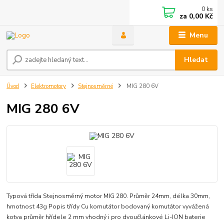
0
ks
za
0,00 Kč
Menu
Hledat
Úvod
Elektromotory
Stejnosměrné
MIG 280 6V
MIG 280 6V
Typová třída Stejnosměrný motor MIG 280. Průměr 24mm, délka 30mm,
hmotnost 43g Popis třídy Cu komutátor bodovaný komutátor vyvážená
kotva průměr hřídele 2 mm vhodný i pro dvoučlánkové Li-ION baterie