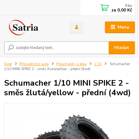
0
ks
za
0,00 Kč
Menu
Hledat
Úvod
Příslušenství auta
Pneumatiky a kola
1:10
Schumacher
1/10 MINI SPIKE 2 - směs žlutá/yellow - přední (4wd)
Schumacher 1/10 MINI SPIKE 2 -
směs žlutá/yellow - přední (4wd)