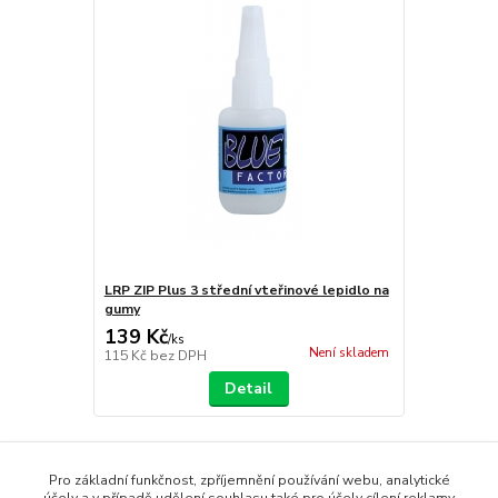
LRP ZIP Plus 3 střední vteřinové lepidlo na
gumy
139 Kč
/
ks
Není skladem
115 Kč
bez DPH
Detail
Pro základní funkčnost, zpříjemnění používání webu, analytické
Zboží zařazeno v kategoriích