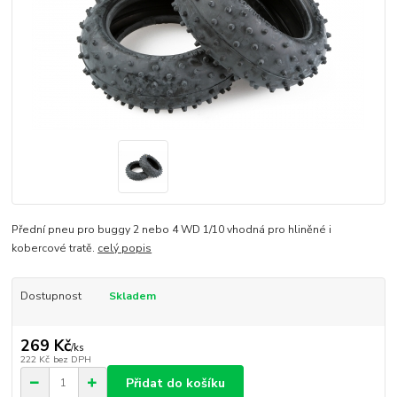
Přední pneu pro buggy 2 nebo 4 WD 1/10 vhodná pro hliněné i
kobercové tratě.
celý popis
Dostupnost
Skladem
269 Kč
/
ks
222 Kč
bez DPH
Přidat do košíku