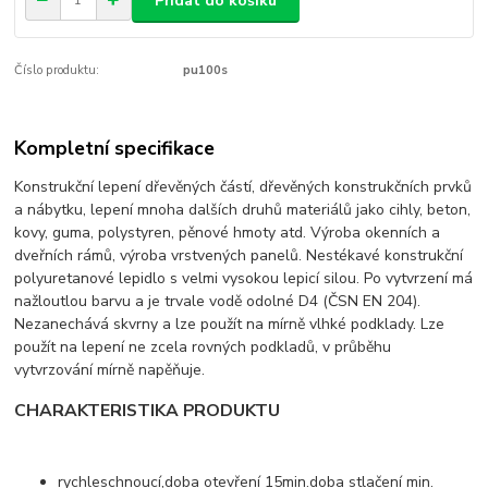
Přidat do košíku
Číslo produktu:
pu100s
Kompletní specifikace
Konstrukční lepení dřevěných částí, dřevěných konstrukčních prvků
a nábytku, lepení mnoha dalších druhů materiálů jako cihly, beton,
kovy, guma, polystyren, pěnové hmoty atd. Výroba okenních a
dveřních rámů, výroba vrstvených panelů. Nestékavé konstrukční
polyuretanové lepidlo s velmi vysokou lepicí silou. Po vytvrzení má
nažloutlou barvu a je trvale vodě odolné D4 (ČSN EN 204).
Nezanechává skvrny a lze použít na mírně vlhké podklady. Lze
použít na lepení ne zcela rovných podkladů, v průběhu
vytvrzování mírně napěňuje.
CHARAKTERISTIKA PRODUKTU
rychleschnoucí,doba otevření 15min.doba stlačení min.