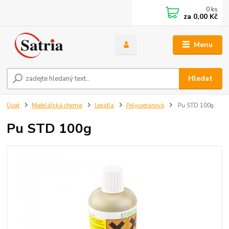
0
ks
za
0,00 Kč
Menu
Hledat
Úvod
Modelářská chemie
Lepidla
Polyuretanová
Pu STD 100g
Pu STD 100g