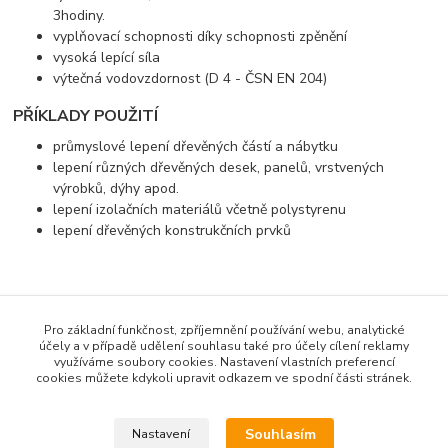
3hodiny.
vyplňovací schopnosti díky schopnosti zpěnění
vysoká lepící síla
výtečná vodovzdornost (D 4 - ČSN EN 204)
PŘÍKLADY POUŽITÍ
průmyslové lepení dřevěných částí a nábytku
lepení různých dřevěných desek, panelů, vrstvených
výrobků, dýhy apod.
lepení izolačních materiálů včetně polystyrenu
lepení dřevěných konstrukčních prvků
Zboží zařazeno v kategoriích
Pro základní funkčnost, zpříjemnění používání webu, analytické
Lepidla
účely a v případě udělení souhlasu také pro účely cílení reklamy
využíváme soubory cookies. Nastavení vlastních preferencí
Polyuretanová
cookies můžete kdykoli upravit odkazem ve spodní části stránek.
Ostatní
Souhlasím
Nastavení