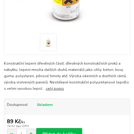
Konstrukční lepení dřevěných částí, dřevěných konstrukčních prvků a
nábytku, lepení mnoha dalších druhů materiálů jako cihly, beton, kovy,
guma, polystyren, pěnové hmoty atd. Výroba okenních a dveřních rámů,
výroba vrstvených panelů. Nestékavé konstrukční polyuretanové lepidlo
s velmi vysokou lepicí...
celý popis
Dostupnost
Skladem
89 Kč
/
ks
74 Kč
bez DPH