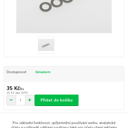
Dostupnost
Skladem
35 Kč
/
ks
29 Kč
bez DPH
Přidat do košíku
Číslo produktu:
PV1090
Pro základní funkčnost, zpříjemnění používání webu, analytické
účely a v případě udělení souhlasu také pro účely cílení reklamy