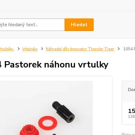
Hledat
rtulníky
Vrtulníky
Náhradní díly Innovator Thunder Tiger
1054 P
 Pastorek náhonu vrtulky
Dos
15
128