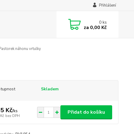
Přihlášení
0
ks
za
0,00 Kč
astorek náhonu vrtulky
tupnost
Skladem
5 Kč
/
ks
Přidat do košíku
 Kč
bez DPH