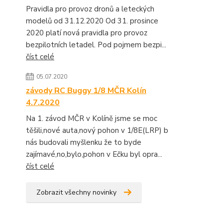
Pravidla pro provoz dronů a leteckých
modelů od 31.12.2020 Od 31. prosince
2020 platí nová pravidla pro provoz
bezpilotních letadel. Pod pojmem bezpi...
číst celé
05.07.2020
závody RC Buggy 1/8 MČR Kolín
4.7.2020
Na 1. závod MČR v Kolíně jsme se moc
těšili,nové auta,nový pohon v 1/8E(LRP) b
nás budovali myšlenku že to byde
zajímavé,no,bylo,pohon v Ečku byl opra...
číst celé
Zobrazit všechny novinky