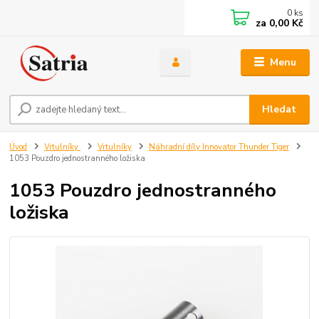
0
ks
za
0,00 Kč
Menu
Hledat
Úvod
Vrtulníky
Vrtulníky
Náhradní díly Innovator Thunder Tiger
1053 Pouzdro jednostranného ložiska
1053 Pouzdro jednostranného
ložiska