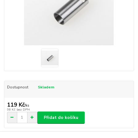
Dostupnost
Skladem
119 Kč
/
ks
98 Kč
bez DPH
Přidat do košíku
Číslo produktu:
PV1053